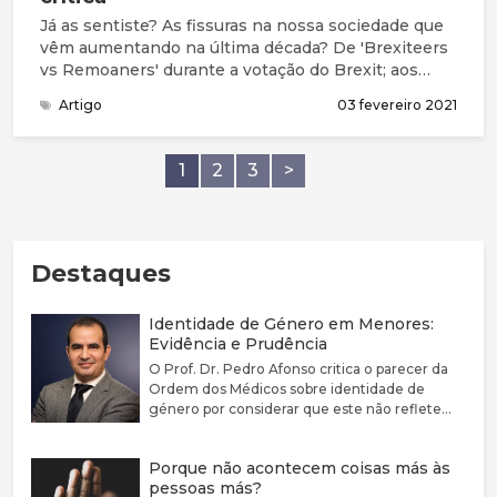
Já as sentiste? As fissuras na nossa sociedade que
vêm aumentando na última década? De 'Brexiteers
vs Remoaners' durante a votação do Brexit; aos
recentes protestos Black Lives Matter contra
Artigo
03 fevereiro 2021
manifestantes de extrema direita em várias cidades
do Reino Unido, EUA e além; os 'pró-máscara vs
anti-máscara', 'pró-confinamento vs anti-
1
2
3
>
confinamento'; A lista contínua. Houve uma breve
trégua durante o pico do confinamento, quando foi
o Serviço Nacional de Saúde vs COVID-19 e mais de
750.000 membros do público ofereceram-se para
Destaques
ajudar os seus vizinhos. [1] Infelizmente, isso durou
pouco.
Identidade de Género em Menores:
Evidência e Prudência
O Prof. Dr. Pedro Afonso critica o parecer da
Ordem dos Médicos sobre identidade de
género por considerar que este não reflete
adequadamente a complexidade clínica nem a
fragilidade da evidência científica disponível.
Porque não acontecem coisas más às
Defende que a disforia de género deve ser
pessoas más?
encarada como uma condição médica