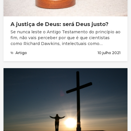
A justiça de Deus: será Deus justo?
Se nunca leste o Antigo Testamento do princípio ao
fim, não vais perceber por que é que cientistas
como Richard Dawkins, intelectuais como
Christopher Hitchens, filósofos como Daniel
Artigo
10 julho 2021
Dennett e até mesmo o ponderado ator Stephen
Fry responderiam a esta pergunta com um
retumbante "NÃO".