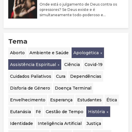
associada a sofrimento e sublinha a elevada
Onde está o julgamento de Deus contra os
prevalência de comorbilidades psiquiátricas
opressores? Se Deus existe e é
nestes jovens. Argumenta que a evidência
simultaneamente todo-poderoso e
sobre bloqueadores da puberdade e hormonas
perfeitamente bom, porque não castiga estas
cruzadas é limitada, justificando uma
pessoas?
abordagem mais prudente, sobretudo em
menores. Destaca ainda a mudança de
Tema
orientação em países como o Reino Unido, a
Suécia e a Finlândia, que passaram a privilegiar
o acompanhamento psicológico. Por fim,
Aborto
Ambiente e Saúde
Apologética
considera essencial realizar uma auditoria
independente aos casos portugueses para
Assistência Espiritual
Ciência
Covid-19
avaliar a segurança, eficácia e qualidade das
intervenções realizadas.
Cuidados Paliativos
Cura
Dependências
Disforia de Género
Doença Terminal
Envelhecimento
Esperança
Estudantes
Ética
Eutanásia
Fé
Gestão de Tempo
História
Identidade
Inteligência Artificial
Justiça