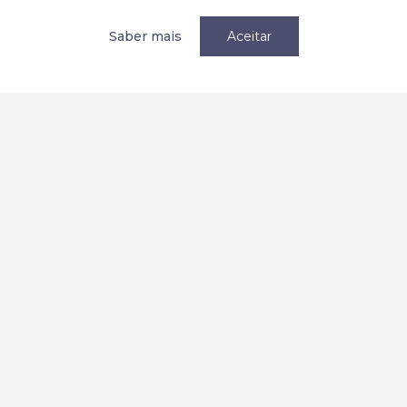
Tornar-se membro
Saber mais
Aceitar
Política de privacidade / Privacy
Termos e condições
Terms and Conditions
Parcerias
Redes Sociais: