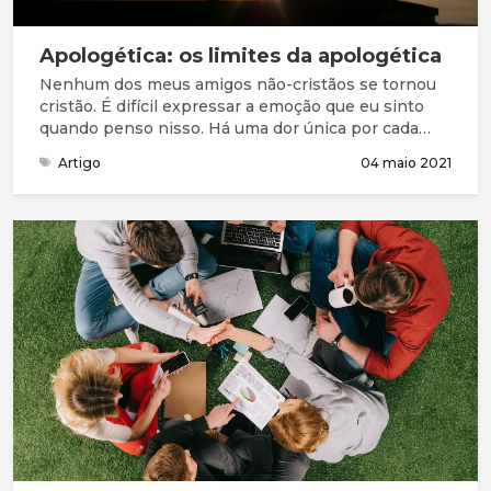
Apologética: os limites da apologética
Nenhum dos meus amigos não-cristãos se tornou
cristão. É difícil expressar a emoção que eu sinto
quando penso nisso. Há uma dor única por cada
pessoa, pois é claro que não há nada que eu queira
Artigo
04 maio 2021
mais do que ver meus amigos mais queridos
trazidos a Cristo. Mas muito rapidamente os meus
pensamentos se transformam em introspecção, e
lamento a minha fé fraca e os meus argumentos
presumivelmente ainda mais fracos. “O que devo
fazer para ser salvo?” perguntou o carcereiro
filipense a Paulo e Silas.