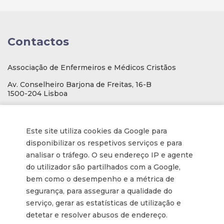
Contactos
Associação de Enfermeiros e Médicos Cristãos
Av. Conselheiro Barjona de Freitas, 16-B
1500-204 Lisboa
E-mail
: geral@aemcportugal.pt
Telef. (escritório):
21 771 0530
Este site utiliza cookies da Google para
(Chamada para a rede fixa nacional)
disponibilizar os respetivos serviços e para
NIF:
592006107
analisar o tráfego. O seu endereço IP e agente
do utilizador são partilhados com a Google,
bem como o desempenho e a métrica de
Informações
segurança, para assegurar a qualidade do
serviço, gerar as estatísticas de utilização e
Inscrição na Newsletter
detetar e resolver abusos de endereço.