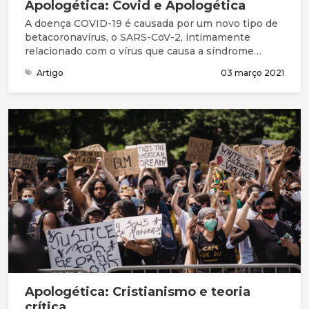
Apologética: Covid e Apologética
A doença COVID-19 é causada por um novo tipo de
betacoronavírus, o SARS-CoV-2, intimamente
relacionado com o vírus que causa a síndrome
respiratória aguda grave, o SARS-CoV, e classificado
Artigo
03 março 2021
na mesma espécie viral. O vírus é uma cadeia
simples de RNA envolvida em proteína, e o
principal método de entrada na célula é através da
ligação ao receptor ACE2, que é encontrado na
membrana celular de uma variedade de tecidos
humanos.
Apologética: Cristianismo e teoria
crítica