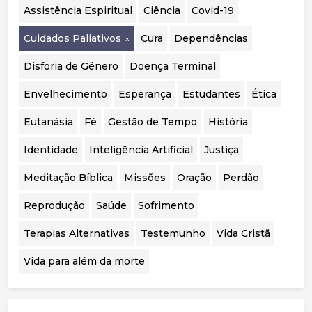
independente aos casos portugueses para
Assistência Espiritual
Ciência
Covid-19
avaliar a segurança, eficácia e qualidade das
intervenções realizadas.
Cuidados Paliativos
Cura
Dependências
Disforia de Género
Doença Terminal
Envelhecimento
Esperança
Estudantes
Ética
Eutanásia
Fé
Gestão de Tempo
História
Identidade
Inteligência Artificial
Justiça
Meditação Bíblica
Missões
Oração
Perdão
Reprodução
Saúde
Sofrimento
Terapias Alternativas
Testemunho
Vida Cristã
Vida para além da morte