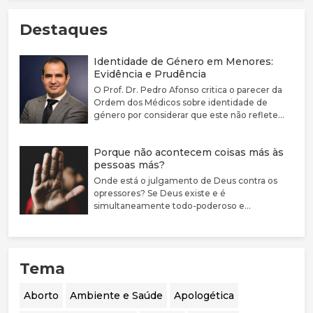
Destaques
Identidade de Género em Menores:
Evidência e Prudência
O Prof. Dr. Pedro Afonso critica o parecer da
Ordem dos Médicos sobre identidade de
género por considerar que este não reflete
adequadamente a complexidade clínica nem a
fragilidade da evidência científica disponível.
Porque não acontecem coisas más às
Defende que a disforia de género deve ser
pessoas más?
encarada como uma condição médica
associada a sofrimento e sublinha a elevada
Onde está o julgamento de Deus contra os
prevalência de comorbilidades psiquiátricas
opressores? Se Deus existe e é
nestes jovens. Argumenta que a evidência
simultaneamente todo-poderoso e
sobre bloqueadores da puberdade e hormonas
perfeitamente bom, porque não castiga estas
cruzadas é limitada, justificando uma
pessoas?
abordagem mais prudente, sobretudo em
menores. Destaca ainda a mudança de
Tema
orientação em países como o Reino Unido, a
Suécia e a Finlândia, que passaram a privilegiar
o acompanhamento psicológico. Por fim,
Aborto
Ambiente e Saúde
Apologética
considera essencial realizar uma auditoria