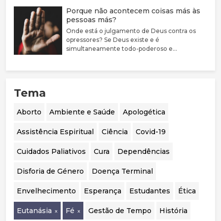
fragilidade da evidência científica disponível.
Porque não acontecem coisas más às
Defende que a disforia de género deve ser
pessoas más?
encarada como uma condição médica
associada a sofrimento e sublinha a elevada
Onde está o julgamento de Deus contra os
prevalência de comorbilidades psiquiátricas
opressores? Se Deus existe e é
nestes jovens. Argumenta que a evidência
simultaneamente todo-poderoso e
sobre bloqueadores da puberdade e hormonas
perfeitamente bom, porque não castiga estas
cruzadas é limitada, justificando uma
pessoas?
abordagem mais prudente, sobretudo em
menores. Destaca ainda a mudança de
Tema
orientação em países como o Reino Unido, a
Suécia e a Finlândia, que passaram a privilegiar
o acompanhamento psicológico. Por fim,
Aborto
Ambiente e Saúde
Apologética
considera essencial realizar uma auditoria
independente aos casos portugueses para
Assistência Espiritual
Ciência
Covid-19
avaliar a segurança, eficácia e qualidade das
intervenções realizadas.
Cuidados Paliativos
Cura
Dependências
Disforia de Género
Doença Terminal
Envelhecimento
Esperança
Estudantes
Ética
Eutanásia
Fé
Gestão de Tempo
História