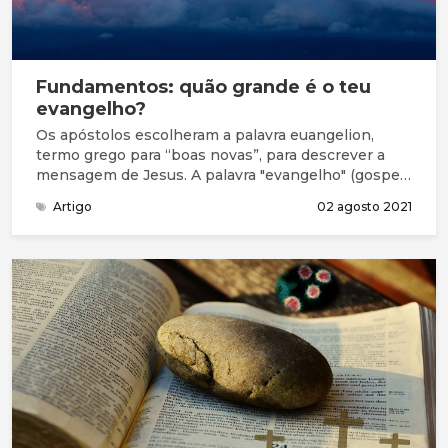
Fundamentos: quão grande é o teu
evangelho?
Os apóstolos escolheram a palavra euangelion,
termo grego para “boas novas”, para descrever a
mensagem de Jesus. A palavra "evangelho" (gospel)
que usamos hoje vem do anglo-saxónico para essa
Artigo
02 agosto 2021
mesma palavra. Mas o que são exatamente as boas
novas do evangelho? É uma coisa comum entre os
cristãos evangélicos resumir o evangelho como,
“Jesus morreu na cruz pelos nossos pecados para
que possamos ir para o céu”. Mas são realmente
essas as boas novas sobre as quais falaram os
apóstolos?