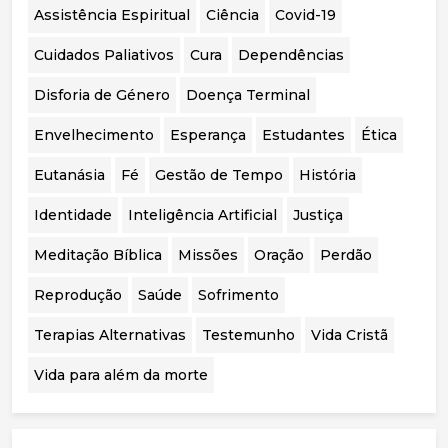
independente aos casos portugueses para
Assistência Espiritual
Ciência
Covid-19
avaliar a segurança, eficácia e qualidade das
intervenções realizadas.
Cuidados Paliativos
Cura
Dependências
Disforia de Género
Doença Terminal
Envelhecimento
Esperança
Estudantes
Ética
Eutanásia
Fé
Gestão de Tempo
História
Identidade
Inteligência Artificial
Justiça
Meditação Bíblica
Missões
Oração
Perdão
Reprodução
Saúde
Sofrimento
Terapias Alternativas
Testemunho
Vida Cristã
Vida para além da morte