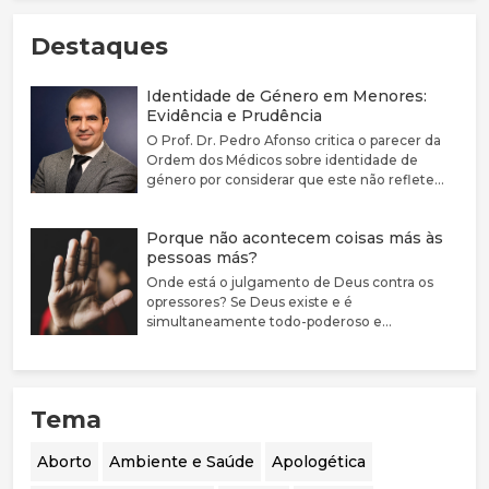
Deus grande não está longe. Está perto, à distância
de uma oração. Queremos continuar a chegar-nos a
Destaques
Ele, a compreender melhor quem Ele é, a
apresentar as nossas necessidades e
Identidade de Género em Menores:
preocupações, a ouvir a Sua mensagem e
Evidência e Prudência
responder, acertando os nossos passos com a Sua
O Prof. Dr. Pedro Afonso critica o parecer da
vontade.
Ordem dos Médicos sobre identidade de
género por considerar que este não reflete
adequadamente a complexidade clínica nem a
fragilidade da evidência científica disponível.
Porque não acontecem coisas más às
Defende que a disforia de género deve ser
pessoas más?
encarada como uma condição médica
associada a sofrimento e sublinha a elevada
Onde está o julgamento de Deus contra os
prevalência de comorbilidades psiquiátricas
opressores? Se Deus existe e é
nestes jovens. Argumenta que a evidência
simultaneamente todo-poderoso e
sobre bloqueadores da puberdade e hormonas
perfeitamente bom, porque não castiga estas
cruzadas é limitada, justificando uma
pessoas?
abordagem mais prudente, sobretudo em
menores. Destaca ainda a mudança de
Tema
orientação em países como o Reino Unido, a
Suécia e a Finlândia, que passaram a privilegiar
o acompanhamento psicológico. Por fim,
Aborto
Ambiente e Saúde
Apologética
considera essencial realizar uma auditoria