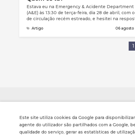
Estava eu na Emergency & Acidente Department
(A&E) às 13:30 de terça-feira, dia 28 de abril, com o
de circulação recém estreado, e hesitei na respos
“O meu nome é Zack; Sou um dos estudantes de
Artigo
06 agosto
med… aaa… médicos. Porque a hesitação? Bem, a
minha resposta a esta pergunta mudou drastica
às 20h de segunda-feira, dia 6 de abril. Num dia eu
1
Zack, aluno do último aluno de Medicina. No dia
seguinte, tornei-me em Zack, o médico graduado
parte da minha identidade tido sido arrancada e
substituída por algo que parecia estranho.
Contactos
Este site utiliza cookies da Google para disponibiliza
Associação de Enfermeiros e Médicos Cristãos
agente do utilizador são partilhados com a Google,
qualidade do serviço, gerar as estatísticas de utiliza
Av. Conselheiro Barjona de Freitas, 16-B