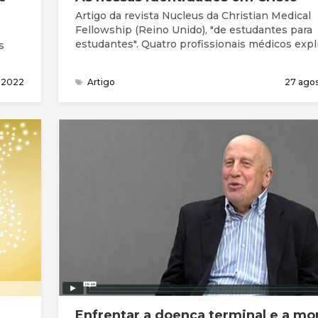
Artigo da revista Nucleus da Christian Medical
Fellowship (Reino Unido), "de estudantes para
estudantes". Quatro profissionais médicos explicam a
s
sua identidade pessoal em Cristo Zack Millar é editor
de estudantes e recentemente médico Interno
lly
o 2022
Artigo
27 ago
Formação Geral (FY1*) em East Anglia e coorde
do
histórias deste artigo.
Enfrentar a doença terminal e a mo