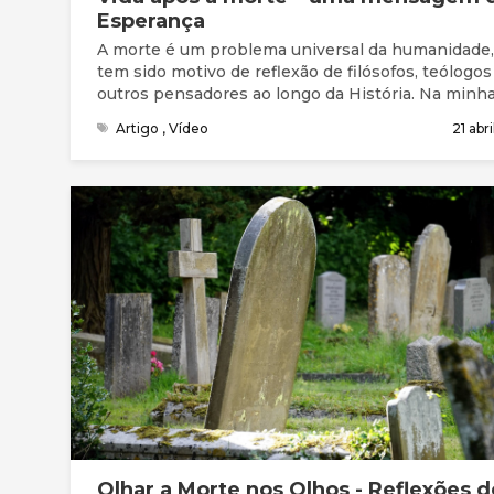
Esperança
A morte é um problema universal da humanidade,
tem sido motivo de reflexão de filósofos, teólogos
outros pensadores ao longo da História. Na minh
investigação pessoal acerca deste tema, encontre
Artigo
,
Vídeo
21 abr
seis características que a identificam. A morte é 
mistério, é universal, é um tabu, é um inimigo, é
imprevisível e é inevitável. A mensagem de espe
sobre a vida após a morte fundamenta-se na fé cr
e na minha convicção pessoal de que na pessoa 
Jesus Cristo encontramos a resposta ao problem
morte, pois não só a Sua Vida dá sentido à morte
como também a Sua morte sacrificial e voluntária
humanidade confere sentido à vida de todos aque
que, ao longo dos séculos, O aceitam e seguem 
o Messias prometido.
Olhar a Morte nos Olhos - Reflexões d