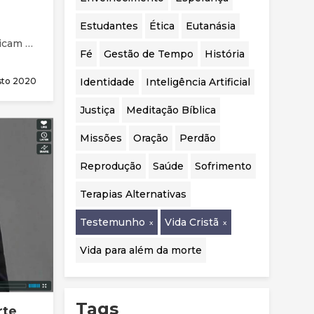
realizadas.
Estudantes
Ética
Eutanásia
Fé
Gestão de Tempo
História
 de
Identidade
Inteligência Artificial
sto 2020
nou as
Justiça
Meditação Bíblica
Missões
Oração
Perdão
Reprodução
Saúde
Sofrimento
Terapias Alternativas
Testemunho
Vida Cristã
Vida para além da morte
Tags
rte