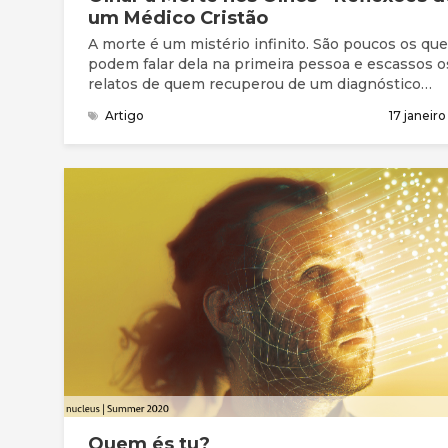
um Médico Cristão
A morte é um mistério infinito. São poucos os que
podem falar dela na primeira pessoa e escassos o
relatos de quem recuperou de um diagnóstico
confirmado de morte clínica. Para o evangelista Bi
Artigo
17 janeir
Graham, “ninguém está verdadeiramente prepara
para viver enquanto não estiver preparado para
morrer”.
Quem és tu?