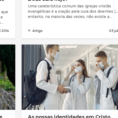
Uma caraterística comum das igrejas cristãs
evangélicas é a oração pela cura dos doentes (..
 que
entanto, na maioria das vezes, não existe a
 e
expectativa de que Deus vai agir de imediato 
a
resposta às orações, curando a enfermidade,
i
il 2014
Artigo
03 ju
sobretudo nas situações mais graves e debilita
um
como doenças degenerativas ou oncológicas.
rança
istã
de
a da
 pela
les
como
e
As nossas identidades em Cristo