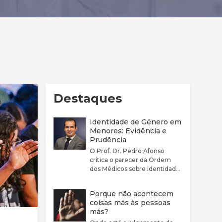
Destaques
Identidade de Género em
Menores: Evidência e
Prudência
O Prof. Dr. Pedro Afonso
critica o parecer da Ordem
dos Médicos sobre identidade
de género por considerar que
este não reflete
Porque não acontecem
adequadamente a
coisas más às pessoas
complexidade clínica nem a
más?
fragilidade da evidência