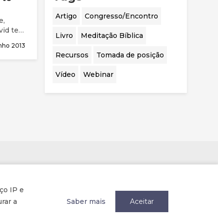
Artigo
Congresso/Encontro
e,
vid tem
Livro
Meditação Bíblica
nho 2013
Recursos
Tomada de posição
Vídeo
Webinar
Parcerias
ço IP e
rar a
Saber mais
Aceitar