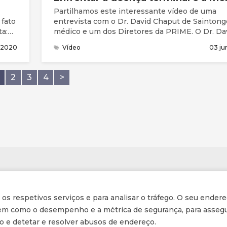
Partilhamos este interessante vídeo de uma
 fato
entrevista com o Dr. David Chaput de Saintong
ta:
médico e um dos Diretores da PRIME. O Dr. Da
um cancro da próstata inoperável.
 2020
Vídeo
03 ju
mente
 era
2
3
4
>
. Uma
Informações
r os respetivos serviços e para analisar o tráfego. O seu endere
Inscrição na Newsletter
 bem como o desempenho e a métrica de segurança, para assegu
ção e detetar e resolver abusos de endereço.
Tornar-se membro