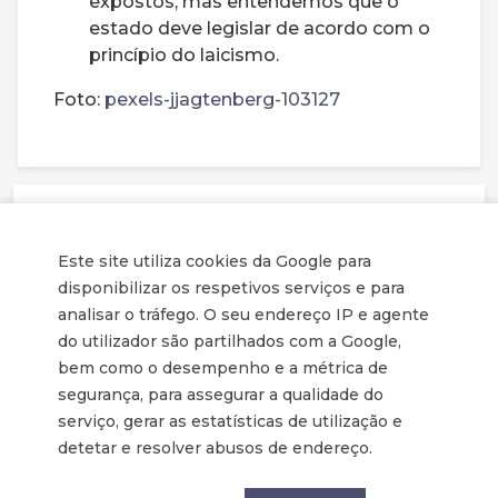
expostos, mas entendemos que o
estado deve legislar de acordo com o
princípio do laicismo.
Foto:
pexels-jjagtenberg-103127
Destaques
Este site utiliza cookies da Google para
Os Evangélicos e a Vida
disponibilizar os respetivos serviços e para
Texto da Declaração Final das II Jornadas
analisar o tráfego. O seu endereço IP e agente
Nacionais sobre Bioética, com o patrocínio da
Aliança Evangélica Espanhola.
do utilizador são partilhados com a Google,
bem como o desempenho e a métrica de
segurança, para assegurar a qualidade do
serviço, gerar as estatísticas de utilização e
detetar e resolver abusos de endereço.