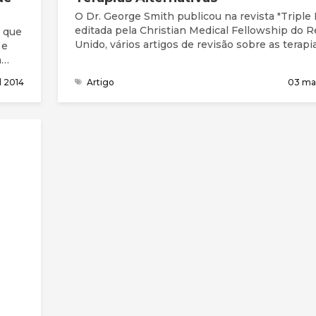
O Dr. George Smith publicou na revista "Triple H
editada pela Christian Medical Fellowship do R
 que
Unido, vários artigos de revisão sobre as terapi
 e
alternativas e complementares mais divulgadas
a
i
il 2014
Artigo
03 ma
um
rança
istã
de
a da
 pela
les
como