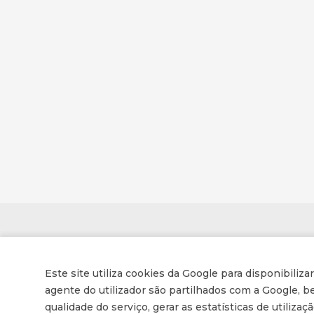
Contactos
Este site utiliza cookies da Google para disponibiliza
Associação de Enfermeiros e Médicos Cristãos
agente do utilizador são partilhados com a Google,
qualidade do serviço, gerar as estatísticas de utiliza
Av. Conselheiro Barjona de Freitas, 16-B