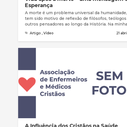
Esperança
A morte é um problema universal da humanidade,
tem sido motivo de reflexão de filósofos, teólogos
outros pensadores ao longo da História. Na minh
investigação pessoal acerca deste tema, encontre
Artigo
,
Vídeo
21 abr
seis características que a identificam. A morte é 
mistério, é universal, é um tabu, é um inimigo, é
imprevisível e é inevitável. A mensagem de espe
sobre a vida após a morte fundamenta-se na fé cr
e na minha convicção pessoal de que na pessoa 
Jesus Cristo encontramos a resposta ao problem
morte, pois não só a Sua Vida dá sentido à morte
como também a Sua morte sacrificial e voluntária
humanidade confere sentido à vida de todos aque
que, ao longo dos séculos, O aceitam e seguem 
o Messias prometido.
A Influência dos Cristãos na Saúde