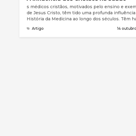
s médicos cristãos, motivados pelo ensino e exe
de Jesus Cristo, têm tido uma profunda influência
História da Medicina ao longo dos séculos. Têm h
muitos nomes famosos, nomeadamente o cirurgi
Artigo
14 outubr
Ambroise Paré, Luis Pasteur (pioneiro da assépsia
Joseph Lister (que aplicou as técnicas de Pasteur
cirurgia), Edward Jenner