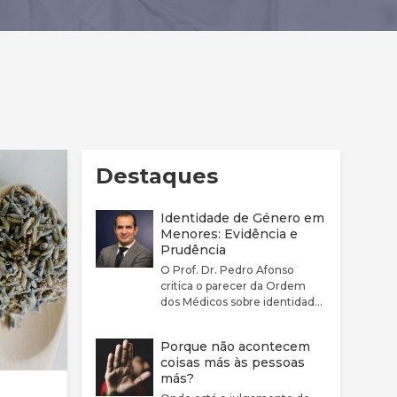
Destaques
Identidade de Género em
Menores: Evidência e
Prudência
O Prof. Dr. Pedro Afonso
critica o parecer da Ordem
dos Médicos sobre identidade
de género por considerar que
este não reflete
Porque não acontecem
adequadamente a
coisas más às pessoas
complexidade clínica nem a
más?
fragilidade da evidência