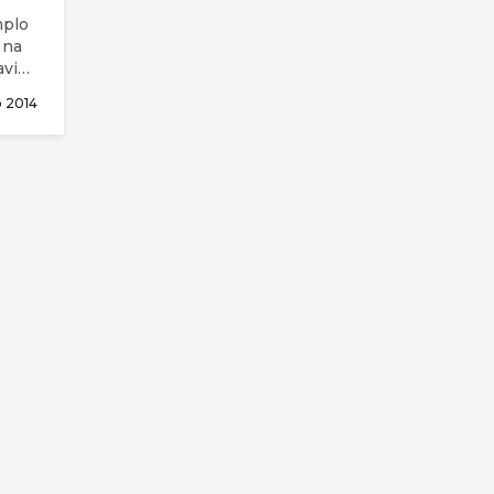
mplo
 na
avido
ão
o 2014
),
 à