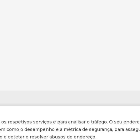
Informações
r os respetivos serviços e para analisar o tráfego. O seu endere
Inscrição na Newsletter
 bem como o desempenho e a métrica de segurança, para assegu
ção e detetar e resolver abusos de endereço.
Tornar-se membro