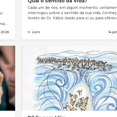
Qual o Sentido da Vida?
Cada um de nós, em algum momento, certamen
interrogou sobre o sentido da sua vida. Conheç
er
livreto do Dr. Fábio Ikedo para si ou para oferec
ma.
o 2026
Livro
14 ju