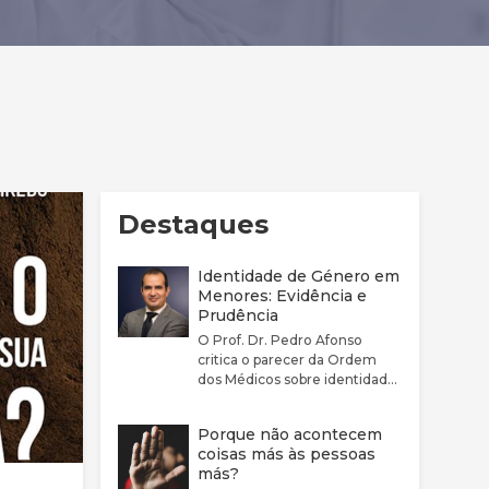
Destaques
Identidade de Género em
Menores: Evidência e
Prudência
O Prof. Dr. Pedro Afonso
critica o parecer da Ordem
dos Médicos sobre identidade
de género por considerar que
este não reflete
Porque não acontecem
adequadamente a
coisas más às pessoas
complexidade clínica nem a
más?
fragilidade da evidência