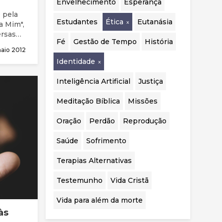
Envelhecimento
Esperança
realizadas.
 pela
Estudantes
Ética
Eutanásia
ra Mim",
ersas
Fé
Gestão de Tempo
História
maio 2012
Identidade
Inteligência Artificial
Justiça
Meditação Bíblica
Missões
Oração
Perdão
Reprodução
Saúde
Sofrimento
Terapias Alternativas
Testemunho
Vida Cristã
Vida para além da morte
às