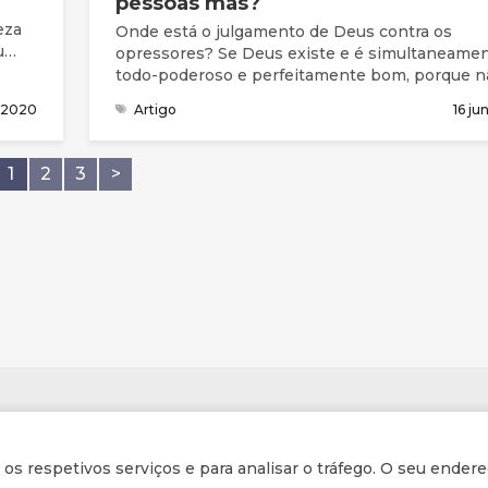
pessoas más?
eza
Onde está o julgamento de Deus contra os
u
opressores? Se Deus existe e é simultaneame
todo-poderoso e perfeitamente bom, porque n
a
castiga estas pessoas?
l 2020
Artigo
16 j
o
1
2
3
>
ua
ssos
Informações
r os respetivos serviços e para analisar o tráfego. O seu endere