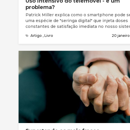
Uso intensivo do telemóvel - é um
problema?
Patrick Miller explica como o smartphone pode s
uma espécie de "seringa digital" que injeta doses
constantes de satisfação imediata no nosso siste
Quais as consequências?
Artigo
,
Livro
20 janeir