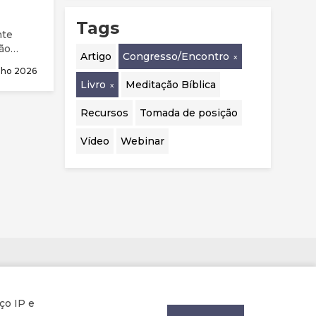
Tags
nte
ão
Artigo
Congresso/Encontro
unho 2026
Livro
Meditação Bíblica
Recursos
Tomada de posição
Vídeo
Webinar
Parcerias
ço IP e