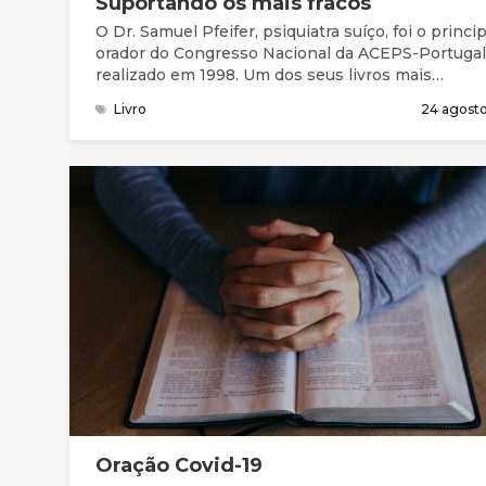
Suportando os mais fracos
O Dr. Samuel Pfeifer, psiquiatra suíço, foi o princip
orador do Congresso Nacional da ACEPS-Portugal
realizado em 1998. Um dos seus livros mais
conhecidos, Supporting the Weak: Christian
Livro
24 agost
Counselling and Contemporary Psychiatry, poderá
lido aqui.
Oração Covid-19