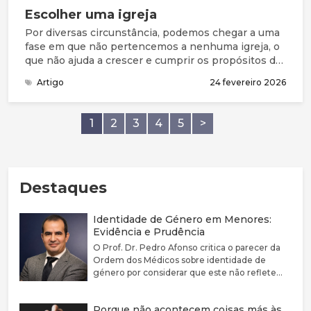
Escolher uma igreja
Por diversas circunstância, podemos chegar a uma
fase em que não pertencemos a nenhuma igreja, o
que não ajuda a crescer e cumprir os propósitos de
Deus como vemos na Bíblia. Neste artigo, Giles
Artigo
24 fevereiro 2026
Cattermole ajuda-nos com uma decisão importante:
escolher uma igreja.
1
2
3
4
5
>
Destaques
Identidade de Género em Menores:
Evidência e Prudência
O Prof. Dr. Pedro Afonso critica o parecer da
Ordem dos Médicos sobre identidade de
género por considerar que este não reflete
adequadamente a complexidade clínica nem a
fragilidade da evidência científica disponível.
Porque não acontecem coisas más às
Defende que a disforia de género deve ser