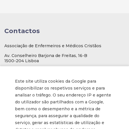
Contactos
Associação de Enfermeiros e Médicos Cristãos
Av. Conselheiro Barjona de Freitas, 16-B
1500-204 Lisboa
E-mail
: geral@aemcportugal.pt
Telef. (escritório):
21 771 0530
Este site utiliza cookies da Google para
(Chamada para a rede fixa nacional)
disponibilizar os respetivos serviços e para
analisar o tráfego. O seu endereço IP e agente
NIF:
592006107
do utilizador são partilhados com a Google,
bem como o desempenho e a métrica de
Informações
segurança, para assegurar a qualidade do
serviço, gerar as estatísticas de utilização e
Inscrição na Newsletter