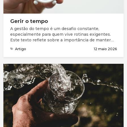
Gerir o tempo
A gestão do tempo é um desafio constante,
especialmente para quem vive rotinas exigentes.
Este texto reflete sobre a importância de manter
Deus como prioridade, seguindo o exemplo de
Artigo
12 maio 2026
Jesus, que conciliava oração, missão, cuidado pelos
outros e descanso. Através do Seu modelo, somos
convidados a reorganizar as nossas prioridades,
fortalecer a nossa vida espiritual e usar o nosso
tempo de forma que glorifique a Deus. Mesmo em
meio às pressões do dia a dia, a graça de Deus
sustenta-nos e guia-nos.