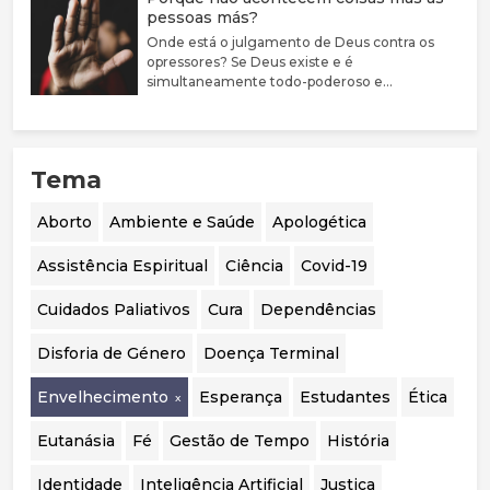
pessoas más?
encarada como uma condição médica
associada a sofrimento e sublinha a elevada
Onde está o julgamento de Deus contra os
prevalência de comorbilidades psiquiátricas
opressores? Se Deus existe e é
nestes jovens. Argumenta que a evidência
simultaneamente todo-poderoso e
sobre bloqueadores da puberdade e hormonas
perfeitamente bom, porque não castiga estas
cruzadas é limitada, justificando uma
pessoas?
abordagem mais prudente, sobretudo em
menores. Destaca ainda a mudança de
Tema
orientação em países como o Reino Unido, a
Suécia e a Finlândia, que passaram a privilegiar
o acompanhamento psicológico. Por fim,
Aborto
Ambiente e Saúde
Apologética
considera essencial realizar uma auditoria
independente aos casos portugueses para
Assistência Espiritual
Ciência
Covid-19
avaliar a segurança, eficácia e qualidade das
intervenções realizadas.
Cuidados Paliativos
Cura
Dependências
Disforia de Género
Doença Terminal
Envelhecimento
Esperança
Estudantes
Ética
Eutanásia
Fé
Gestão de Tempo
História
Identidade
Inteligência Artificial
Justiça