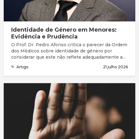
Identidade de Género em Menores:
Evidência e Prudência
O Prof. Dr. Pedro Afonso critica o parecer da Ordem
dos Médicos sobre identidade de género por
considerar que este não reflete adequadamente a
complexidade clínica nem a fragilidade da evidência
Artigo
21 julho 2026
científica disponível. Defende que a disforia de
género deve ser encarada como uma condição
médica associada a sofrimento e sublinha a elevada
prevalência de comorbilidades psiquiátricas nestes
jovens. Argumenta que a evidência sobre
bloqueadores da puberdade e hormonas cruzadas é
limitada, justificando uma abordagem mais
prudente, sobretudo em menores. Destaca ainda a
mudança de orientação em países como o Reino
Unido, a Suécia e a Finlândia, que passaram a
privilegiar o acompanhamento psicológico. Por fim,
considera essencial realizar uma auditoria