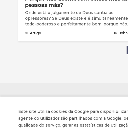
pessoas más?
Onde está o julgamento de Deus contra os
opressores? Se Deus existe e é simultaneamente
todo-poderoso e perfeitamente bom, porque não
castiga estas pessoas?
Artigo
16 junh
Contactos
Este site utiliza cookies da Google para disponibiliza
Associação de Enfermeiros e Médicos Cristãos
agente do utilizador são partilhados com a Google,
qualidade do serviço, gerar as estatísticas de utiliza
Av. Conselheiro Barjona de Freitas, 16-B