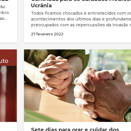
Ucrânia
rão
mbro
Todos ficámos chocados e entristecidos com o
as
acontecimentos dos últimos dias e profundam
 da
preocupados com as repercussões da invasão 
cal
da Ucrânia, não apenas para aqueles que lá viv
27 fevereiro 2022
também para outros países que possam ser
arrastados para esta crise.
Sete dias para orar e cuidar dos