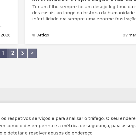
Ter um filho sempre foi um desejo legítimo da 
dos casais, ao longo da história da humanidade.
infertilidade era sempre uma enorme frustração
casal e motivo de humilhação e desprezo pela
sociedade, sobretudo para a mulher, porque se
o 2026
Artigo
07 ma
supunha ser ela a principal responsável pela
incapacidade de procriar.
1
2
3
>
Informações
r os respetivos serviços e para analisar o tráfego. O seu endere
Inscrição na Newsletter
 bem como o desempenho e a métrica de segurança, para assegu
ção e detetar e resolver abusos de endereço.
Tornar-se membro