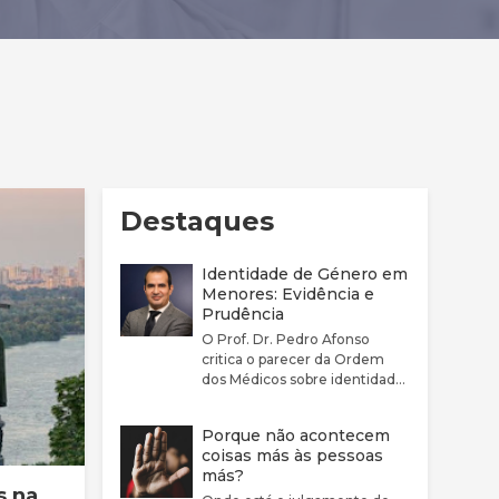
Destaques
Identidade de Género em
Menores: Evidência e
Prudência
O Prof. Dr. Pedro Afonso
critica o parecer da Ordem
dos Médicos sobre identidade
de género por considerar que
este não reflete
Porque não acontecem
adequadamente a
coisas más às pessoas
complexidade clínica nem a
más?
fragilidade da evidência
s na