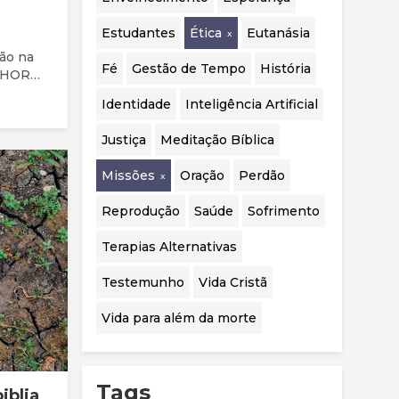
realizadas.
Estudantes
Ética
Eutanásia
tão na
Fé
Gestão de Tempo
História
os dias
Identidade
Inteligência Artificial
 na
ade e
Justiça
Meditação Bíblica
Missões
Oração
Perdão
Reprodução
Saúde
Sofrimento
Terapias Alternativas
Testemunho
Vida Cristã
Vida para além da morte
Tags
iblia