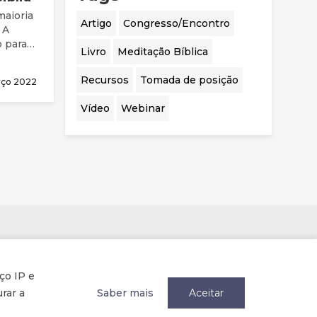
maioria
Artigo
Congresso/Encontro
 A
 para o
Livro
Meditação Bíblica
Recursos
Tomada de posição
rço 2022
Vídeo
Webinar
Parcerias
ço IP e
rar a
Saber mais
Aceitar