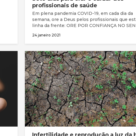
profissionais de saúde
Em plena pandemia COVID-19, em cada dia da
semana, ore a Deus pelos profissionais que es
linha da frente: ORE POR CONFIANÇA NO SENHOR
JESUS: Ore para que vão para o trabalho todos 
24 janeiro 2021
com fé e não com medo. Ore para que confiem
soberania de Deus, no Seu amor firme e fidelid
continuem a olhar para Jesus Cristo, o autor e
aperfeiçoador da sua fé (Hebreus 12:2);
Infertilidade e reprodução a luz da b