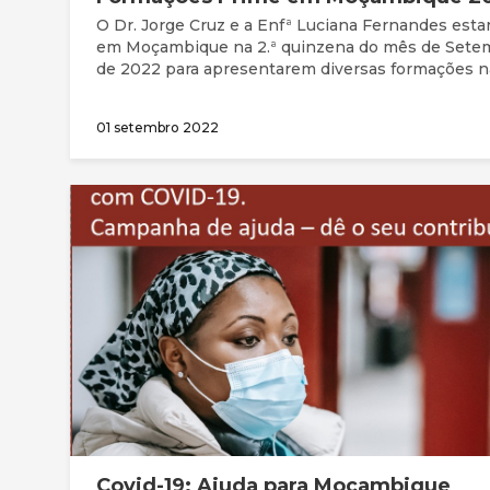
O Dr. Jorge Cruz e a Enfª Luciana Fernandes esta
em Moçambique na 2.ª quinzena do mês de Sete
de 2022 para apresentarem diversas formações n
áreas da ética e humanização da saúde no âmbito
colaboração com a PRIME - Partnerships in Medi
01 setembro 2022
Education, dirigido a profissionais de saúde.
Covid-19: Ajuda para Moçambique