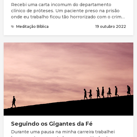
Recebi uma carta incomum do departamento
clínico de próteses. Um paciente preso na prisão
onde eu trabalho ficou tão horrorizado com o crime
que tinha cometido que cortou sua própria mão.
Meditação Bíblica
19 outubro 2022
Claramente, o que Jesus disse não tem significado
literal, e não concordo com o meu paciente que
tinha em mente esta passagem no momento que
se mutilou. Mas podemos, talvez, com esse fato,
refletir sobre o intenso senso de arrependimento e
o desejo de nos distanciarmos de algo que fizemos
ou dissemos.
Seguindo os Gigantes da Fé
Durante uma pausa na minha carreira trabalhei