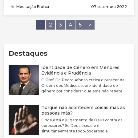
“no meio de nós” e “em ti”, indicava que o governo
Meditação Bíblica
07 setembro 2022
de Deus havia começado na terra. Em Efésios, Paulo
descreve eloquentemente as nossas bençãos
espirituais em Cristo e, surpreendentemente,
1
2
3
4
5
>
afirma que já estamos sentados com Ele em
“lugares celestiais”.
Destaques
Identidade de Género em Menores:
Evidência e Prudência
O Prof. Dr. Pedro Afonso critica o parecer da
Ordem dos Médicos sobre identidade de
género por considerar que este não reflete
adequadamente a complexidade clínica nem a
fragilidade da evidência científica disponível.
Porque não acontecem coisas más às
Defende que a disforia de género deve ser
pessoas más?
encarada como uma condição médica
associada a sofrimento e sublinha a elevada
Onde está o julgamento de Deus contra os
prevalência de comorbilidades psiquiátricas
opressores? Se Deus existe e é
nestes jovens. Argumenta que a evidência
simultaneamente todo-poderoso e
sobre bloqueadores da puberdade e hormonas
perfeitamente bom, porque não castiga estas