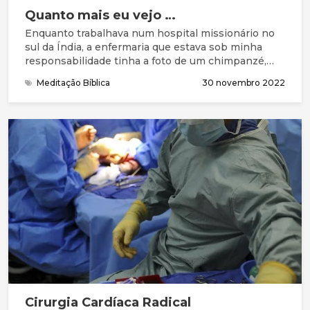
Quanto mais eu vejo …
Enquanto trabalhava num hospital missionário no
sul da Índia, a enfermaria que estava sob minha
responsabilidade tinha a foto de um chimpanzé,
com a legenda, “quanto mais eu penso, mais fico
Meditação Bíblica
30 novembro 2022
confuso”. Sendo jovem e “conhecedor”, não prestei
muita atenção a esse sábio ditado. Mas hoje quando
ouço políticos e líderes de organizações que se
dizem religiosos, mas que são hipócritas e que só
se servem a si mesmos, quando deveriam ser
diferentes
Cirurgia Cardíaca Radical