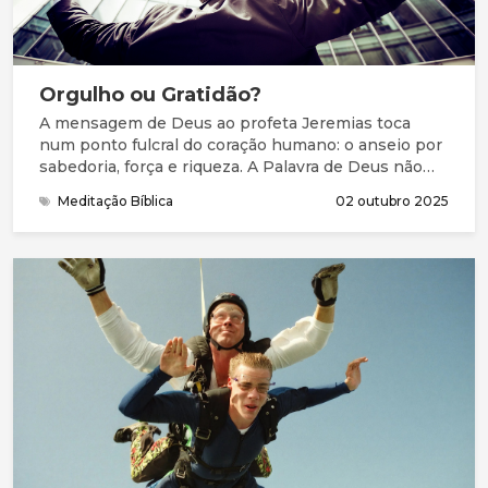
Orgulho ou Gratidão?
A mensagem de Deus ao profeta Jeremias toca
num ponto fulcral do coração humano: o anseio por
sabedoria, força e riqueza. A Palavra de Deus não
condena esse desejo e ambição, pois faz parte da
Meditação Bíblica
02 outubro 2025
natureza humana querermos alargar os nossos
conhecimentos, poder, bens e influência. A
advertência do Senhor, pelas palavras do profeta, é
que não coloquemos nessas coisas o nosso
coração, nem nos esqueçamos de que, sempre que
as alcançamos, elas são dádiva de Deus.