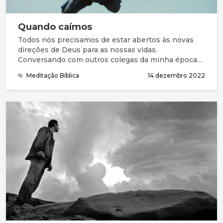
Quando caímos
Todos nós precisamos de estar abertos às novas
direções de Deus para as nossas vidas.
Conversando com outros colegas da minha época
(da década de 50), a pergunta “como fica o futuro
Meditação Bíblica
14 dezembro 2022
profissional?” aparecia regularmente. É um tema
que tem estado no meu coração por algum tempo.
Estando aberto à possibilidade de mudança cinco
anos atrás, eu fiz uma oração perigosa: “Senhor,
torna-me mais significante nesta nação”.