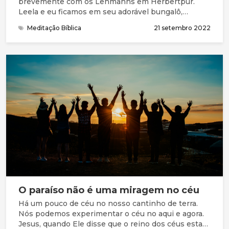
brevemente com os Lehmanns em Herbertpur.
Leela e eu ficamos em seu adorável bungalô,
comemos e desfrutamos a amizade deles. Todas as
Meditação Bíblica
21 setembro 2022
manhãs, depois do café da manhã, o Dr. Lehmann
caminhava em direção ao hospital. Embora muito
mais jovem, lutava para acompanhá-lo.
O paraíso não é uma miragem no céu
Há um pouco de céu no nosso cantinho de terra.
Nós podemos experimentar o céu no aqui e agora.
Jesus, quando Ele disse que o reino dos céus estava