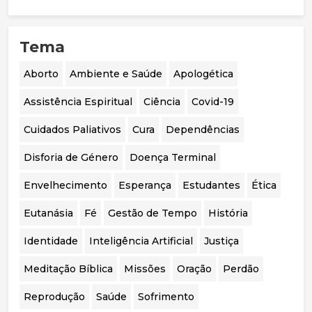
cruzadas é limitada, justificando uma
pessoas?
abordagem mais prudente, sobretudo em
menores. Destaca ainda a mudança de
Tema
orientação em países como o Reino Unido, a
Suécia e a Finlândia, que passaram a privilegiar
o acompanhamento psicológico. Por fim,
Aborto
Ambiente e Saúde
Apologética
considera essencial realizar uma auditoria
independente aos casos portugueses para
Assistência Espiritual
Ciência
Covid-19
avaliar a segurança, eficácia e qualidade das
intervenções realizadas.
Cuidados Paliativos
Cura
Dependências
Disforia de Género
Doença Terminal
Envelhecimento
Esperança
Estudantes
Ética
Eutanásia
Fé
Gestão de Tempo
História
Identidade
Inteligência Artificial
Justiça
Meditação Bíblica
Missões
Oração
Perdão
Reprodução
Saúde
Sofrimento