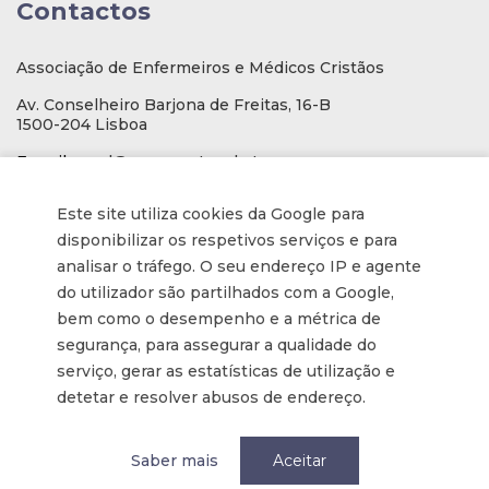
Contactos
Associação de Enfermeiros e Médicos Cristãos
Av. Conselheiro Barjona de Freitas, 16-B
1500-204 Lisboa
E-mail
: geral@aemcportugal.pt
Telef. (escritório):
21 771 0530
Este site utiliza cookies da Google para
(Chamada para a rede fixa nacional)
disponibilizar os respetivos serviços e para
NIF:
592006107
analisar o tráfego. O seu endereço IP e agente
do utilizador são partilhados com a Google,
bem como o desempenho e a métrica de
Informações
segurança, para assegurar a qualidade do
serviço, gerar as estatísticas de utilização e
Inscrição na Newsletter
detetar e resolver abusos de endereço.
Tornar-se membro
Política de privacidade / Privacy
Saber mais
Aceitar