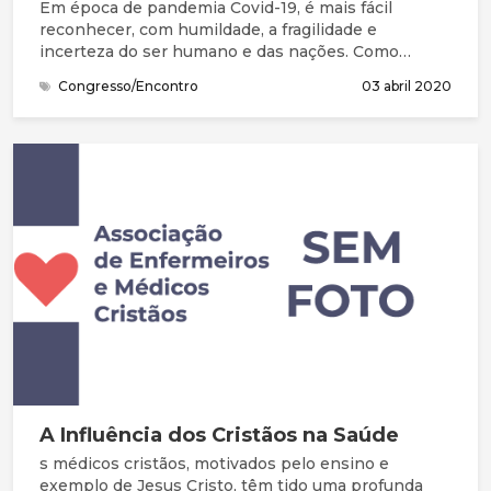
Em época de pandemia Covid-19, é mais fácil
reconhecer, com humildade, a fragilidade e
incerteza do ser humano e das nações. Como
Salomão e seu povo, precisamos da graça (favor
Congresso/Encontro
03 abril 2020
imerecido) e de perdão para entrar na presença do
Deus Santo. Na Bíblia, compreendemos que este
Deus grande não está longe. Está perto, à distância
de uma oração. Queremos continuar a chegar-nos a
Ele, a compreender melhor quem Ele é, a
apresentar as nossas necessidades e
preocupações, a ouvir a Sua mensagem e
responder, acertando os nossos passos com a Sua
vontade.
A Influência dos Cristãos na Saúde
s médicos cristãos, motivados pelo ensino e
exemplo de Jesus Cristo, têm tido uma profunda