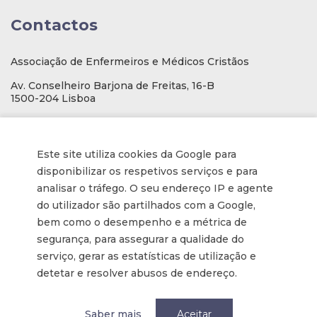
Contactos
Associação de Enfermeiros e Médicos Cristãos
Av. Conselheiro Barjona de Freitas, 16-B
1500-204 Lisboa
E-mail
: geral@aemcportugal.pt
Telef. (escritório):
21 771 0530
Este site utiliza cookies da Google para
(Chamada para a rede fixa nacional)
disponibilizar os respetivos serviços e para
NIF:
592006107
analisar o tráfego. O seu endereço IP e agente
do utilizador são partilhados com a Google,
bem como o desempenho e a métrica de
Informações
segurança, para assegurar a qualidade do
serviço, gerar as estatísticas de utilização e
Inscrição na Newsletter
detetar e resolver abusos de endereço.
Tornar-se membro
Política de privacidade / Privacy
Saber mais
Aceitar