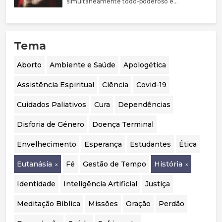
simultaneamente todo-poderoso e
sobre bloqueadores da puberdade e hormonas
perfeitamente bom, porque não castiga estas
cruzadas é limitada, justificando uma
pessoas?
abordagem mais prudente, sobretudo em
menores. Destaca ainda a mudança de
Tema
orientação em países como o Reino Unido, a
Suécia e a Finlândia, que passaram a privilegiar
o acompanhamento psicológico. Por fim,
Aborto
Ambiente e Saúde
Apologética
considera essencial realizar uma auditoria
independente aos casos portugueses para
Assistência Espiritual
Ciência
Covid-19
avaliar a segurança, eficácia e qualidade das
intervenções realizadas.
Cuidados Paliativos
Cura
Dependências
Disforia de Género
Doença Terminal
Envelhecimento
Esperança
Estudantes
Ética
Eutanásia
Fé
Gestão de Tempo
História
Identidade
Inteligência Artificial
Justiça
Meditação Bíblica
Missões
Oração
Perdão