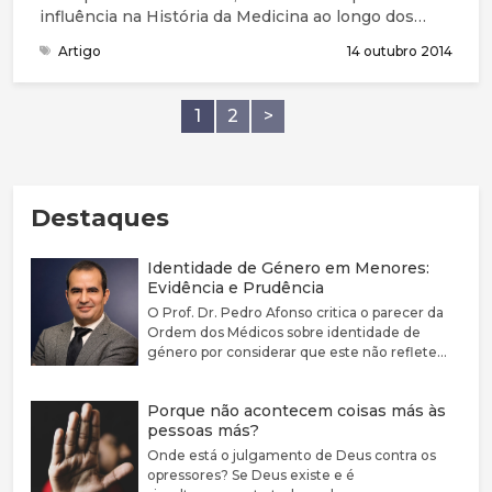
influência na História da Medicina ao longo dos
séculos. Têm havido muitos nomes famosos,
Artigo
14 outubro 2014
nomeadamente o cirurgião Ambroise Paré, Luis
Pasteur (pioneiro da assépsia), Joseph Lister (que
aplicou as técnicas de Pasteur à cirurgia), Edward
1
2
>
Jenner
Destaques
Identidade de Género em Menores:
Evidência e Prudência
O Prof. Dr. Pedro Afonso critica o parecer da
Ordem dos Médicos sobre identidade de
género por considerar que este não reflete
adequadamente a complexidade clínica nem a
fragilidade da evidência científica disponível.
Porque não acontecem coisas más às
Defende que a disforia de género deve ser
pessoas más?
encarada como uma condição médica
associada a sofrimento e sublinha a elevada
Onde está o julgamento de Deus contra os
prevalência de comorbilidades psiquiátricas
opressores? Se Deus existe e é
nestes jovens. Argumenta que a evidência