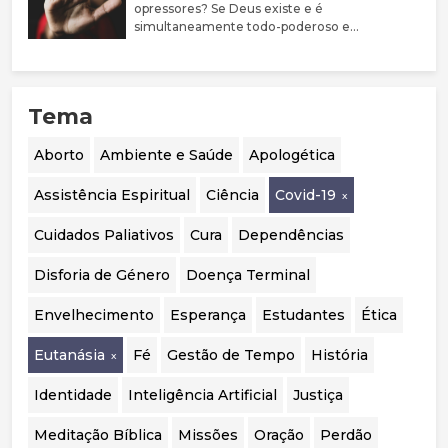
prevalência de comorbilidades psiquiátricas
opressores? Se Deus existe e é
nestes jovens. Argumenta que a evidência
simultaneamente todo-poderoso e
sobre bloqueadores da puberdade e hormonas
perfeitamente bom, porque não castiga estas
cruzadas é limitada, justificando uma
pessoas?
abordagem mais prudente, sobretudo em
menores. Destaca ainda a mudança de
Tema
orientação em países como o Reino Unido, a
Suécia e a Finlândia, que passaram a privilegiar
o acompanhamento psicológico. Por fim,
Aborto
Ambiente e Saúde
Apologética
considera essencial realizar uma auditoria
independente aos casos portugueses para
Assistência Espiritual
Ciência
Covid-19
avaliar a segurança, eficácia e qualidade das
intervenções realizadas.
Cuidados Paliativos
Cura
Dependências
Disforia de Género
Doença Terminal
Envelhecimento
Esperança
Estudantes
Ética
Eutanásia
Fé
Gestão de Tempo
História
Identidade
Inteligência Artificial
Justiça
Meditação Bíblica
Missões
Oração
Perdão