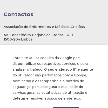
Contactos
Associação de Enfermeiros e Médicos Cristãos
Av. Conselheiro Barjona de Freitas, 16-B
1500-204 Lisboa
E-mail
: geral@aemcportugal.pt
Telef. (escritório):
21 771 0530
Este site utiliza cookies da Google para
(Chamada para a rede fixa nacional)
disponibilizar os respetivos serviços e para
NIF:
592006107
analisar o tráfego. O seu endereço IP e agente
do utilizador são partilhados com a Google,
bem como o desempenho e a métrica de
Informações
segurança, para assegurar a qualidade do
serviço, gerar as estatísticas de utilização e
Inscrição na Newsletter
detetar e resolver abusos de endereço.
Tornar-se membro