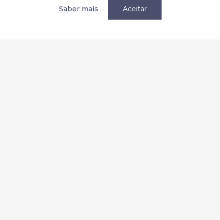
Política de privacidade / Privacy
Saber mais
Aceitar
Termos e condições
Terms and Conditions
Parcerias
Redes Sociais:
2026 Copyright © AEMC. Todos os direitos reservados