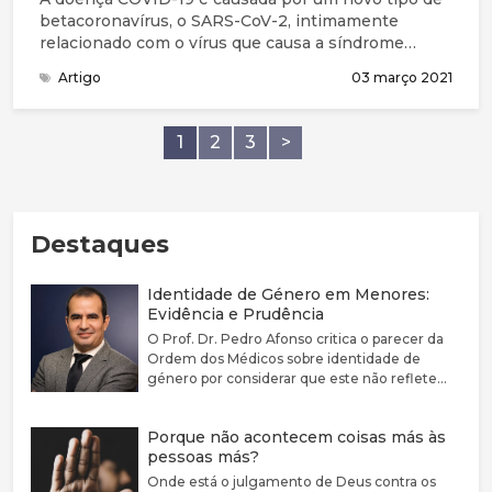
betacoronavírus, o SARS-CoV-2, intimamente
relacionado com o vírus que causa a síndrome
respiratória aguda grave, o SARS-CoV, e classificado
Artigo
03 março 2021
na mesma espécie viral. O vírus é uma cadeia
simples de RNA envolvida em proteína, e o
principal método de entrada na célula é através da
1
2
3
>
ligação ao receptor ACE2, que é encontrado na
membrana celular de uma variedade de tecidos
humanos.
Destaques
Identidade de Género em Menores:
Evidência e Prudência
O Prof. Dr. Pedro Afonso critica o parecer da
Ordem dos Médicos sobre identidade de
género por considerar que este não reflete
adequadamente a complexidade clínica nem a
fragilidade da evidência científica disponível.
Porque não acontecem coisas más às
Defende que a disforia de género deve ser
pessoas más?
encarada como uma condição médica
associada a sofrimento e sublinha a elevada
Onde está o julgamento de Deus contra os