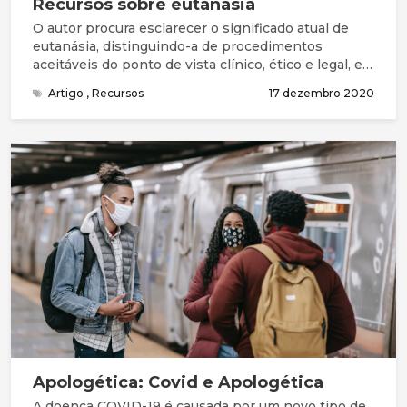
Recursos sobre eutanásia
O autor procura esclarecer o significado atual de
eutanásia, distinguindo-a de procedimentos
aceitáveis do ponto de vista clínico, ético e legal, e
apresenta de forma sumária os principais
Artigo
,
Recursos
17 dezembro 2020
argumentos utilizados na reflexão e debate desta
temática. Os argumentos principais a favor da
eutanásia e/ou suicídio assistido são o alívio da dor
e do sofrimento, considerados insuportáveis pelo
paciente, e o respeito pela sua autonomia pessoal.
Apologética: Covid e Apologética
A doença COVID-19 é causada por um novo tipo de