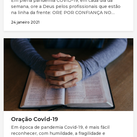
Em plena pandemia COVID-19, em cada dia da
semana, ore a Deus pelos profissionais que estão
na linha da frente: ORE POR CONFIANÇA NO
SENHOR JESUS: Ore para que vão para o trabalho
24 janeiro 2021
todos os dias com fé e não com medo. Ore para que
confiem na soberania de Deus, no Seu amor firme e
fidelidade e continuem a olhar para Jesus Cristo, o
autor e aperfeiçoador da sua fé (Hebreus 12:2);
Oração Covid-19
Em época de pandemia Covid-19, é mais fácil
reconhecer, com humildade, a fragilidade e