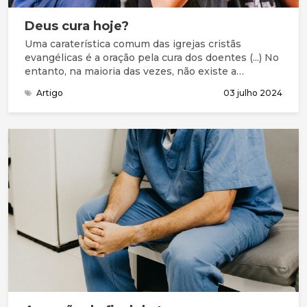
Deus cura hoje?
Uma caraterística comum das igrejas cristãs
evangélicas é a oração pela cura dos doentes (...) No
entanto, na maioria das vezes, não existe a
expectativa de que Deus vai agir de imediato em
Artigo
03 julho 2024
resposta às orações, curando a enfermidade,
sobretudo nas situações mais graves e debilitantes,
como doenças degenerativas ou oncológicas.