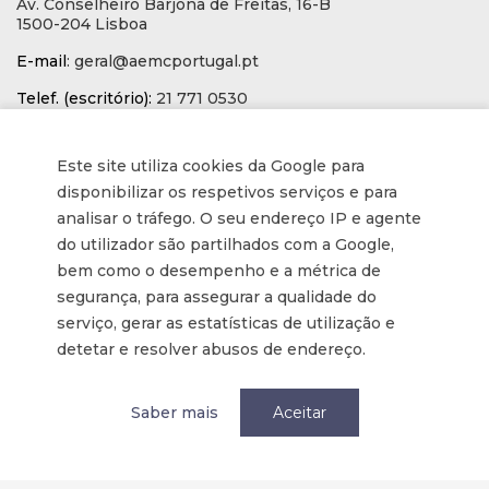
Av. Conselheiro Barjona de Freitas, 16-B
1500-204 Lisboa
E-mail
: geral@aemcportugal.pt
Telef. (escritório):
21 771 0530
(Chamada para a rede fixa nacional)
NIF:
592006107
Este site utiliza cookies da Google para
disponibilizar os respetivos serviços e para
Informações
analisar o tráfego. O seu endereço IP e agente
do utilizador são partilhados com a Google,
bem como o desempenho e a métrica de
Inscrição na Newsletter
segurança, para assegurar a qualidade do
Tornar-se membro
serviço, gerar as estatísticas de utilização e
detetar e resolver abusos de endereço.
Política de privacidade / Privacy
Termos e condições
Saber mais
Aceitar
Terms and Conditions