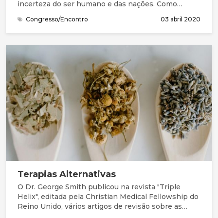
incerteza do ser humano e das nações. Como
Salomão e seu povo, precisamos da graça (favor
Congresso/Encontro
03 abril 2020
imerecido) e de perdão para entrar na presença do
Deus Santo. Na Bíblia, compreendemos que este
Deus grande não está longe. Está perto, à distância
de uma oração. Queremos continuar a chegar-nos a
Ele, a compreender melhor quem Ele é, a
apresentar as nossas necessidades e
preocupações, a ouvir a Sua mensagem e
responder, acertando os nossos passos com a Sua
vontade.
Terapias Alternativas
O Dr. George Smith publicou na revista "Triple
Helix", editada pela Christian Medical Fellowship do
Reino Unido, vários artigos de revisão sobre as
terapias alternativas e complementares mais