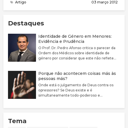
Artigo
03 março 2012
divulgadas.
Destaques
Identidade de Género em Menores:
Evidência e Prudência
O Prof. Dr. Pedro Afonso critica o parecer da
Ordem dos Médicos sobre identidade de
género por considerar que este não reflete
adequadamente a complexidade clínica nem a
fragilidade da evidência científica disponível.
Porque não acontecem coisas más às
Defende que a disforia de género deve ser
pessoas más?
encarada como uma condição médica
associada a sofrimento e sublinha a elevada
Onde está o julgamento de Deus contra os
prevalência de comorbilidades psiquiátricas
opressores? Se Deus existe e é
nestes jovens. Argumenta que a evidência
simultaneamente todo-poderoso e
sobre bloqueadores da puberdade e hormonas
perfeitamente bom, porque não castiga estas
cruzadas é limitada, justificando uma
pessoas?
abordagem mais prudente, sobretudo em
menores. Destaca ainda a mudança de
Tema
orientação em países como o Reino Unido, a
Suécia e a Finlândia, que passaram a privilegiar