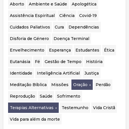
o acompanhamento psicológico. Por fim,
Aborto
Ambiente e Saúde
Apologética
considera essencial realizar uma auditoria
independente aos casos portugueses para
Assistência Espiritual
Ciência
Covid-19
avaliar a segurança, eficácia e qualidade das
intervenções realizadas.
Cuidados Paliativos
Cura
Dependências
Disforia de Género
Doença Terminal
Envelhecimento
Esperança
Estudantes
Ética
Eutanásia
Fé
Gestão de Tempo
História
Identidade
Inteligência Artificial
Justiça
Meditação Bíblica
Missões
Oração
Perdão
Reprodução
Saúde
Sofrimento
Terapias Alternativas
Testemunho
Vida Cristã
Vida para além da morte