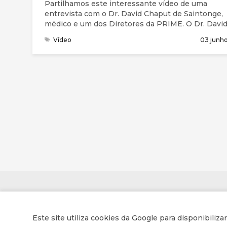
Partilhamos este interessante vídeo de uma
entrevista com o Dr. David Chaput de Saintonge,
médico e um dos Diretores da PRIME. O Dr. Davi
um cancro da próstata inoperável.
Vídeo
03 junh
Contactos
Este site utiliza cookies da Google para disponibiliza