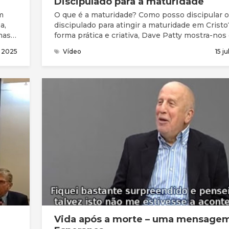
Discipulado para a maturidade
m
O que é a maturidade? Como posso discipular o
a,
discipulado para atingir a maturidade em Cristo? De
mas
forma prática e criativa, Dave Patty mostra-no
fazer: como Jesus fez!
 2025
Vídeo
15 j
Vida após a morte – uma mensage