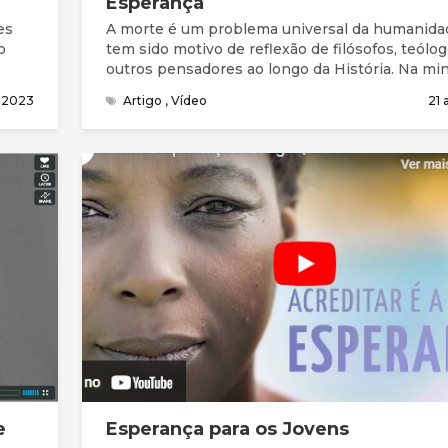
Esperança
es
A morte é um problema universal da humanida
o
tem sido motivo de reflexão de filósofos, teólo
outros pensadores ao longo da História. Na mi
investigação pessoal acerca deste tema, encon
o 2023
Artigo
,
Vídeo
21 
seis características que a identificam. A morte 
mistério, é universal, é um tabu, é um inimigo, 
imprevisível e é inevitável. A mensagem de es
sobre a vida após a morte fundamenta-se na fé 
e na minha convicção pessoal de que na pesso
Jesus Cristo encontramos a resposta ao probl
morte, pois não só a Sua Vida dá sentido à mor
como também a Sua morte sacrificial e voluntár
humanidade confere sentido à vida de todos a
que, ao longo dos séculos, O aceitam e segue
o Messias prometido.
e
Esperança para os Jovens