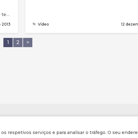
d tem
o 2013
Vídeo
12 dezem
1
2
>
Informações
r os respetivos serviços e para analisar o tráfego. O seu endere