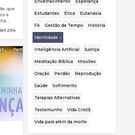
Envelhecimento
Esperança
realizadas.
de, que
Estudantes
Ética
Eutanásia
gos e
nha
Fé
Gestão de Tempo
História
trei
abril 2014
é um
Identidade
é
perança
Inteligência Artificial
Justiça
cristã
a de
Meditação Bíblica
Missões
ema da
te
Oração
Perdão
Reprodução
ia pela
queles
Saúde
Sofrimento
m como
Terapias Alternativas
Testemunho
Vida Cristã
Vida para além da morte