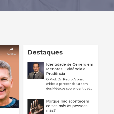
Destaques
Identidade de Género em
Menores: Evidência e
Prudência
O Prof. Dr. Pedro Afonso
critica o parecer da Ordem
dos Médicos sobre identidade
de género por considerar que
este não reflete
Porque não acontecem
adequadamente a
coisas más às pessoas
complexidade clínica nem a
más?
fragilidade da evidência