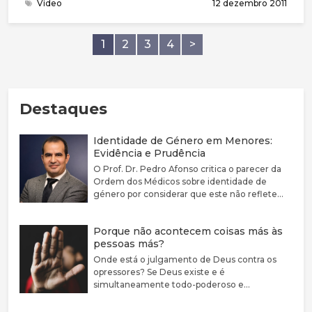
Vídeo
12 dezembro 2011
1
2
3
4
>
Destaques
Identidade de Género em Menores:
Evidência e Prudência
O Prof. Dr. Pedro Afonso critica o parecer da
Ordem dos Médicos sobre identidade de
género por considerar que este não reflete
adequadamente a complexidade clínica nem a
fragilidade da evidência científica disponível.
Porque não acontecem coisas más às
Defende que a disforia de género deve ser
pessoas más?
encarada como uma condição médica
associada a sofrimento e sublinha a elevada
Onde está o julgamento de Deus contra os
prevalência de comorbilidades psiquiátricas
opressores? Se Deus existe e é
nestes jovens. Argumenta que a evidência
simultaneamente todo-poderoso e
sobre bloqueadores da puberdade e hormonas
perfeitamente bom, porque não castiga estas
cruzadas é limitada, justificando uma
pessoas?