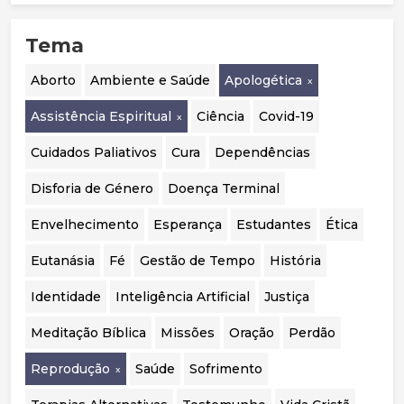
abordagem mais prudente, sobretudo em
menores. Destaca ainda a mudança de
Tema
orientação em países como o Reino Unido, a
Suécia e a Finlândia, que passaram a privilegiar
o acompanhamento psicológico. Por fim,
Aborto
Ambiente e Saúde
Apologética
considera essencial realizar uma auditoria
independente aos casos portugueses para
Assistência Espiritual
Ciência
Covid-19
avaliar a segurança, eficácia e qualidade das
intervenções realizadas.
Cuidados Paliativos
Cura
Dependências
Disforia de Género
Doença Terminal
Envelhecimento
Esperança
Estudantes
Ética
Eutanásia
Fé
Gestão de Tempo
História
Identidade
Inteligência Artificial
Justiça
Meditação Bíblica
Missões
Oração
Perdão
Reprodução
Saúde
Sofrimento