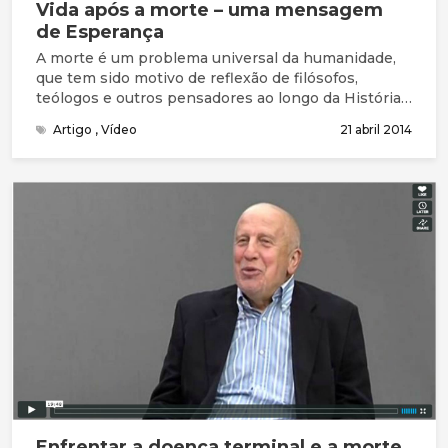
Vida após a morte – uma mensagem
de Esperança
A morte é um problema universal da humanidade,
que tem sido motivo de reflexão de filósofos,
teólogos e outros pensadores ao longo da História.
Na minha investigação pessoal acerca deste tema,
Artigo
,
Vídeo
21 abril 2014
encontrei seis características que a identificam. A
morte é um mistério, é universal, é um tabu, é um
inimigo, é imprevisível e é inevitável. A mensagem
de esperança sobre a vida após a morte
fundamenta-se na fé cristã e na minha convicção
pessoal de que na pessoa de Jesus Cristo
encontramos a resposta ao problema da morte,
pois não só a Sua Vida dá sentido à morte como
também a Sua morte sacrificial e voluntária pela
humanidade confere sentido à vida de todos
aqueles que, ao longo dos séculos, O aceitam e
seguem como o Messias prometido.
Enfrentar a doença terminal e a morte