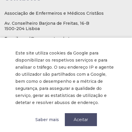
Associação de Enfermeiros e Médicos Cristãos
Av. Conselheiro Barjona de Freitas, 16-B
1500-204 Lisboa
E-mail
: geral@aemcportugal.pt
Telef. (escritório):
21 771 0530
Este site utiliza cookies da Google para
(Chamada para a rede fixa nacional)
disponibilizar os respetivos serviços e para
NIF:
592006107
analisar o tráfego. O seu endereço IP e agente
do utilizador são partilhados com a Google,
Informações
bem como o desempenho e a métrica de
segurança, para assegurar a qualidade do
serviço, gerar as estatísticas de utilização e
Inscrição na Newsletter
detetar e resolver abusos de endereço.
Tornar-se membro
Política de privacidade / Privacy
Saber mais
Aceitar
Termos e condições