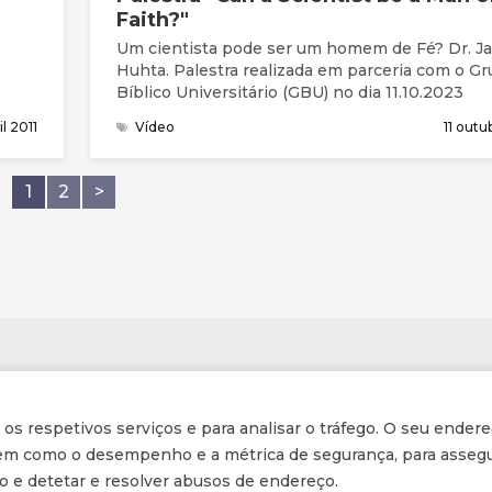
Faith?"
Um cientista pode ser um homem de Fé? Dr. J
Huhta. Palestra realizada em parceria com o G
Bíblico Universitário (GBU) no dia 11.10.2023
il 2011
Vídeo
11 out
1
2
>
Informações
r os respetivos serviços e para analisar o tráfego. O seu endere
Inscrição na Newsletter
 bem como o desempenho e a métrica de segurança, para assegu
ção e detetar e resolver abusos de endereço.
Tornar-se membro