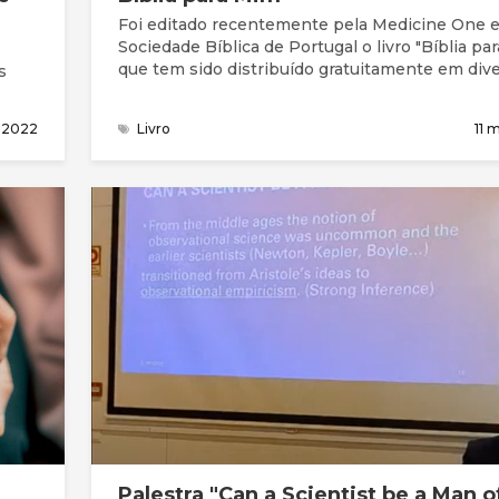
Foi editado recentemente pela Medicine One e
Sociedade Bíblica de Portugal o livro "Bíblia pa
que tem sido distribuído gratuitamente em div
s
unidades hospitalares do país.
lly
o 2022
Livro
11 
do
Palestra "Can a Scientist be a Man o