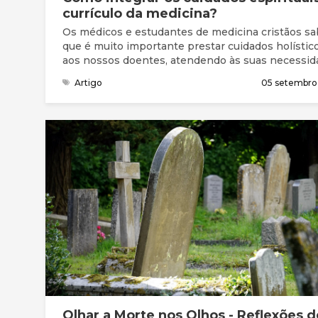
currículo da medicina?
Os médicos e estudantes de medicina cristãos s
que é muito importante prestar cuidados holístic
aos nossos doentes, atendendo às suas necessid
físicas, emocionais e espirituais. Mas o que é ens
Artigo
05 setembro
nas escolas médicas do século XXI?
Olhar a Morte nos Olhos - Reflexões d