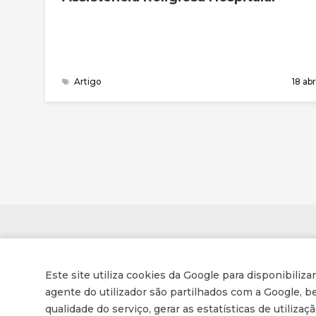
Artigo
18 abr
Contactos
Este site utiliza cookies da Google para disponibiliza
Associação de Enfermeiros e Médicos Cristãos
agente do utilizador são partilhados com a Google,
qualidade do serviço, gerar as estatísticas de utiliza
Av. Conselheiro Barjona de Freitas, 16-B