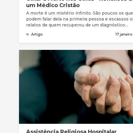
um Médico Cristão
A morte é um mistério infinito. São poucos os que
podem falar dela na primeira pessoa e escassos o
relatos de quem recuperou de um diagnóstico
confirmado de morte clínica. Para o evangelista Bi
Artigo
17 janeir
Graham, “ninguém está verdadeiramente prepara
para viver enquanto não estiver preparado para
morrer”.
Assistência Religiosa Hospitalar