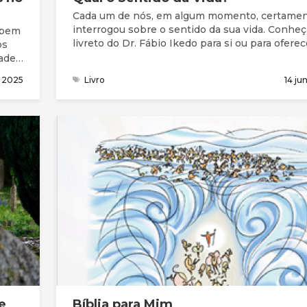
Cada um de nós, em algum momento, certamen
interrogou sobre o sentido da sua vida. Conheç
abem
livreto do Dr. Fábio Ikedo para si ou para oferec
os
ades
inado
 2025
Livro
14 ju
e
Bíblia para Mim