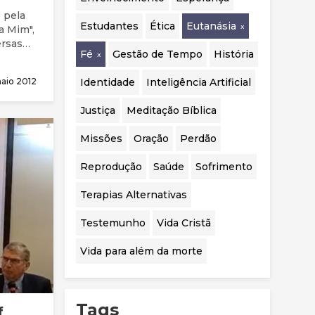
realizadas.
 pela
Estudantes
Ética
Eutanásia
ra Mim",
ersas
Fé
Gestão de Tempo
História
Identidade
Inteligência Artificial
maio 2012
Justiça
Meditação Bíblica
Missões
Oração
Perdão
Reprodução
Saúde
Sofrimento
Terapias Alternativas
Testemunho
Vida Cristã
Vida para além da morte
Tags
f