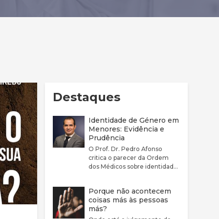
Destaques
Identidade de Género em
Menores: Evidência e
Prudência
O Prof. Dr. Pedro Afonso
critica o parecer da Ordem
dos Médicos sobre identidade
de género por considerar que
este não reflete
Porque não acontecem
adequadamente a
coisas más às pessoas
complexidade clínica nem a
más?
fragilidade da evidência