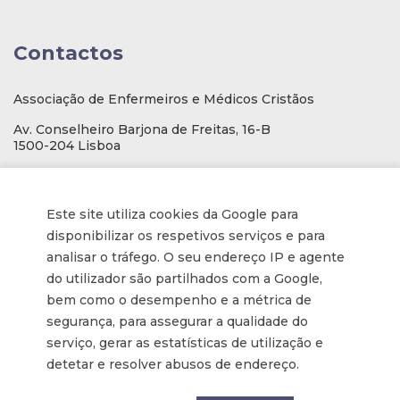
Contactos
Associação de Enfermeiros e Médicos Cristãos
Av. Conselheiro Barjona de Freitas, 16-B
1500-204 Lisboa
E-mail
: geral@aemcportugal.pt
Telef. (escritório):
21 771 0530
Este site utiliza cookies da Google para
(Chamada para a rede fixa nacional)
disponibilizar os respetivos serviços e para
NIF:
592006107
analisar o tráfego. O seu endereço IP e agente
do utilizador são partilhados com a Google,
bem como o desempenho e a métrica de
Informações
segurança, para assegurar a qualidade do
serviço, gerar as estatísticas de utilização e
Inscrição na Newsletter
detetar e resolver abusos de endereço.
Tornar-se membro