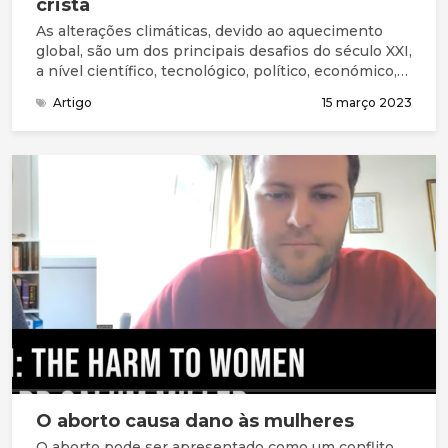
cristã
As alterações climáticas, devido ao aquecimento
global, são um dos principais desafios do século XXI,
a nível científico, tecnológico, político, económico,
social e ético. Têm consequências adversas para a
Artigo
15 março 2023
saúde humana, a ponto da prestigiada revista
médica The Lancet considerar que as mudanças
climáticas representam a maior ameaça à saúde
pública, a nível global, no presente século.
O aborto causa dano às mulheres
O aborto pode ser apresentado como um conflito