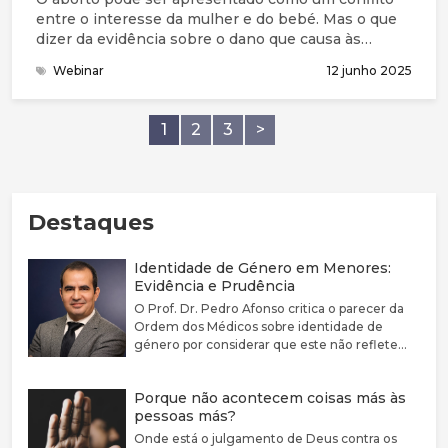
entre o interesse da mulher e do bebé. Mas o que
dizer da evidência sobre o dano que causa às
mulheres?
Webinar
12 junho 2025
1
2
3
>
Destaques
Identidade de Género em Menores:
Evidência e Prudência
O Prof. Dr. Pedro Afonso critica o parecer da
Ordem dos Médicos sobre identidade de
género por considerar que este não reflete
adequadamente a complexidade clínica nem a
fragilidade da evidência científica disponível.
Porque não acontecem coisas más às
Defende que a disforia de género deve ser
pessoas más?
encarada como uma condição médica
associada a sofrimento e sublinha a elevada
Onde está o julgamento de Deus contra os