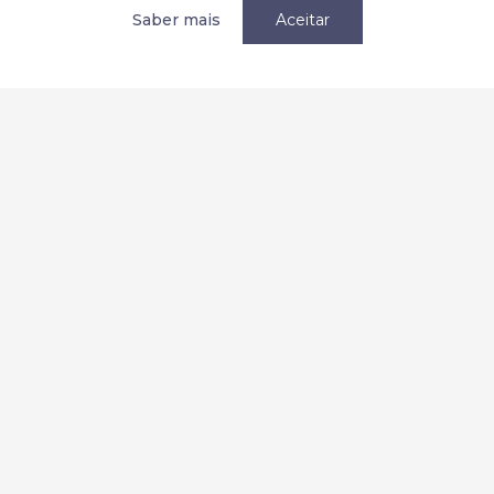
Política de privacidade / Privacy
Saber mais
Aceitar
Termos e condições
Terms and Conditions
Parcerias
Redes Sociais:
2026 Copyright © AEMC. Todos os direitos reservados