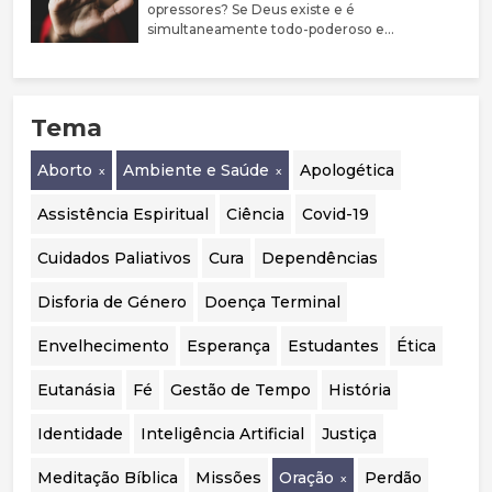
prevalência de comorbilidades psiquiátricas
opressores? Se Deus existe e é
nestes jovens. Argumenta que a evidência
simultaneamente todo-poderoso e
sobre bloqueadores da puberdade e hormonas
perfeitamente bom, porque não castiga estas
cruzadas é limitada, justificando uma
pessoas?
abordagem mais prudente, sobretudo em
menores. Destaca ainda a mudança de
Tema
orientação em países como o Reino Unido, a
Suécia e a Finlândia, que passaram a privilegiar
o acompanhamento psicológico. Por fim,
Aborto
Ambiente e Saúde
Apologética
considera essencial realizar uma auditoria
independente aos casos portugueses para
Assistência Espiritual
Ciência
Covid-19
avaliar a segurança, eficácia e qualidade das
intervenções realizadas.
Cuidados Paliativos
Cura
Dependências
Disforia de Género
Doença Terminal
Envelhecimento
Esperança
Estudantes
Ética
Eutanásia
Fé
Gestão de Tempo
História
Identidade
Inteligência Artificial
Justiça
Meditação Bíblica
Missões
Oração
Perdão