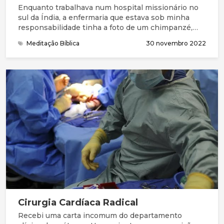
Enquanto trabalhava num hospital missionário no
sul da Índia, a enfermaria que estava sob minha
responsabilidade tinha a foto de um chimpanzé,
com a legenda, “quanto mais eu penso, mais fico
Meditação Bíblica
30 novembro 2022
confuso”. Sendo jovem e “conhecedor”, não prestei
muita atenção a esse sábio ditado. Mas hoje quando
ouço políticos e líderes de organizações que se
dizem religiosos, mas que são hipócritas e que só
se servem a si mesmos, quando deveriam ser
diferentes
Cirurgia Cardíaca Radical
Recebi uma carta incomum do departamento