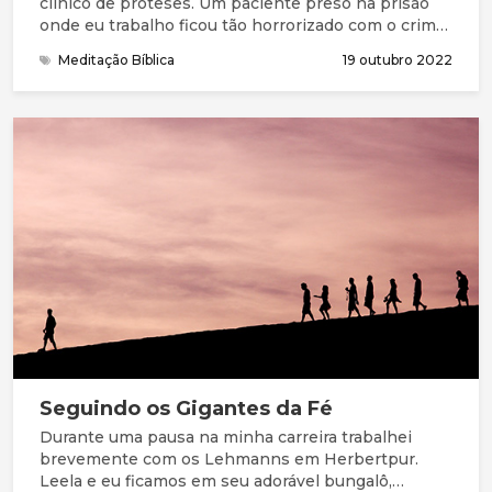
clínico de próteses. Um paciente preso na prisão
onde eu trabalho ficou tão horrorizado com o crime
que tinha cometido que cortou sua própria mão.
Meditação Bíblica
19 outubro 2022
Claramente, o que Jesus disse não tem significado
literal, e não concordo com o meu paciente que
tinha em mente esta passagem no momento que
se mutilou. Mas podemos, talvez, com esse fato,
refletir sobre o intenso senso de arrependimento e
o desejo de nos distanciarmos de algo que fizemos
ou dissemos.
Seguindo os Gigantes da Fé
Durante uma pausa na minha carreira trabalhei
brevemente com os Lehmanns em Herbertpur.
Leela e eu ficamos em seu adorável bungalô,