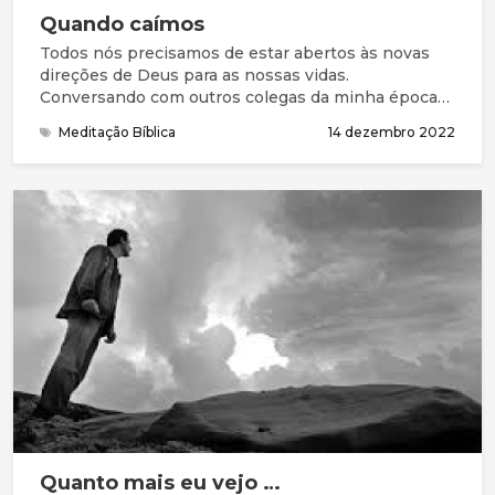
Quando caímos
Todos nós precisamos de estar abertos às novas
direções de Deus para as nossas vidas.
Conversando com outros colegas da minha época
(da década de 50), a pergunta “como fica o futuro
Meditação Bíblica
14 dezembro 2022
profissional?” aparecia regularmente. É um tema
que tem estado no meu coração por algum tempo.
Estando aberto à possibilidade de mudança cinco
anos atrás, eu fiz uma oração perigosa: “Senhor,
torna-me mais significante nesta nação”.
Quanto mais eu vejo …