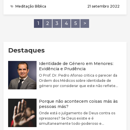
comemos e desfrutamos a amizade deles. Todas as
Meditação Bíblica
21 setembro 2022
manhãs, depois do café da manhã, o Dr. Lehmann
caminhava em direção ao hospital. Embora muito
mais jovem, lutava para acompanhá-lo.
1
2
3
4
5
>
Destaques
Identidade de Género em Menores:
Evidência e Prudência
O Prof. Dr. Pedro Afonso critica o parecer da
Ordem dos Médicos sobre identidade de
género por considerar que este não reflete
adequadamente a complexidade clínica nem a
fragilidade da evidência científica disponível.
Porque não acontecem coisas más às
Defende que a disforia de género deve ser
pessoas más?
encarada como uma condição médica
associada a sofrimento e sublinha a elevada
Onde está o julgamento de Deus contra os
prevalência de comorbilidades psiquiátricas
opressores? Se Deus existe e é
nestes jovens. Argumenta que a evidência
simultaneamente todo-poderoso e
sobre bloqueadores da puberdade e hormonas
perfeitamente bom, porque não castiga estas