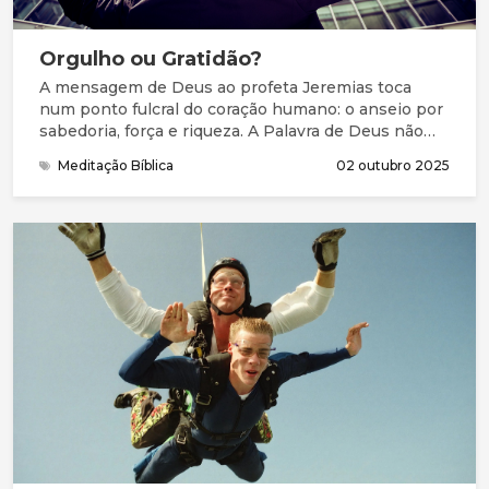
Orgulho ou Gratidão?
A mensagem de Deus ao profeta Jeremias toca
num ponto fulcral do coração humano: o anseio por
sabedoria, força e riqueza. A Palavra de Deus não
condena esse desejo e ambição, pois faz parte da
Meditação Bíblica
02 outubro 2025
natureza humana querermos alargar os nossos
conhecimentos, poder, bens e influência. A
advertência do Senhor, pelas palavras do profeta, é
que não coloquemos nessas coisas o nosso
coração, nem nos esqueçamos de que, sempre que
as alcançamos, elas são dádiva de Deus.