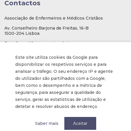
Contactos
Associação de Enfermeiros e Médicos Cristãos
Av. Conselheiro Barjona de Freitas, 16-B
1500-204 Lisboa
E-mail
: geral@aemcportugal.pt
Telef. (escritório):
21 771 0530
Este site utiliza cookies da Google para
(Chamada para a rede fixa nacional)
disponibilizar os respetivos serviços e para
NIF:
592006107
analisar o tráfego. O seu endereço IP e agente
do utilizador são partilhados com a Google,
bem como o desempenho e a métrica de
Informações
segurança, para assegurar a qualidade do
serviço, gerar as estatísticas de utilização e
Inscrição na Newsletter
detetar e resolver abusos de endereço.
Tornar-se membro
Política de privacidade / Privacy
Saber mais
Aceitar