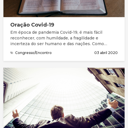
Oração Covid-19
Em época de pandemia Covid-19, é mais fácil
reconhecer, com humildade, a fragilidade e
incerteza do ser humano e das nações. Como
Salomão e seu povo, precisamos da graça (favor
Congresso/Encontro
03 abril 2020
imerecido) e de perdão para entrar na presença do
Deus Santo. Na Bíblia, compreendemos que este
Deus grande não está longe. Está perto, à distância
de uma oração. Queremos continuar a chegar-nos a
Ele, a compreender melhor quem Ele é, a
apresentar as nossas necessidades e
preocupações, a ouvir a Sua mensagem e
responder, acertando os nossos passos com a Sua
vontade.