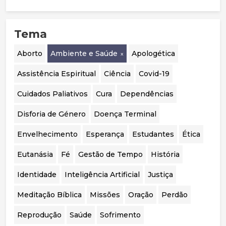
cruzadas é limitada, justificando uma
pessoas?
abordagem mais prudente, sobretudo em
menores. Destaca ainda a mudança de
Tema
orientação em países como o Reino Unido, a
Suécia e a Finlândia, que passaram a privilegiar
o acompanhamento psicológico. Por fim,
Aborto
Ambiente e Saúde
Apologética
considera essencial realizar uma auditoria
independente aos casos portugueses para
Assistência Espiritual
Ciência
Covid-19
avaliar a segurança, eficácia e qualidade das
intervenções realizadas.
Cuidados Paliativos
Cura
Dependências
Disforia de Género
Doença Terminal
Envelhecimento
Esperança
Estudantes
Ética
Eutanásia
Fé
Gestão de Tempo
História
Identidade
Inteligência Artificial
Justiça
Meditação Bíblica
Missões
Oração
Perdão
Reprodução
Saúde
Sofrimento