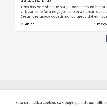
Jesus na cruz
Uma das heresias que surgiu bem cedo na históri
Cristianismo foi a negação da plena humanidade 
Jesus, designada docetismo (do grego dokein, qu
significa “parecer”)
Artigo
31 março
Contactos
Este site utiliza cookies da Google para disponibiliza