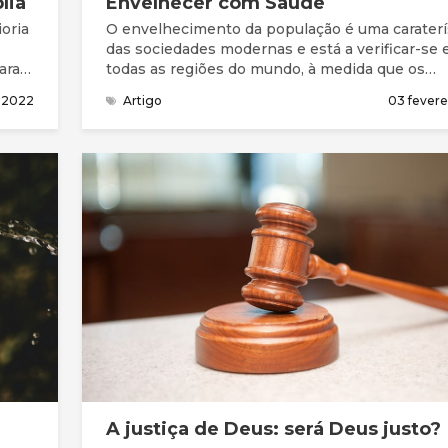
lia
Envelhecer com Saúde
oria
O envelhecimento da população é uma caraterí
das sociedades modernas e está a verificar-se
ara o
todas as regiões do mundo, à medida que os
progressos médicos e tecnológicos e a melhori
 2022
Artigo
03 fevere
acesso aos cuidados de saúde vão contribuindo
um aumento da longevidade.
A justiça de Deus: será Deus justo?