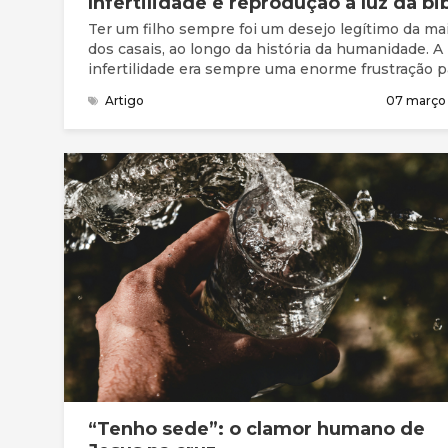
Infertilidade e reprodução a luz da bib
Ter um filho sempre foi um desejo legítimo da mai
dos casais, ao longo da história da humanidade. A
infertilidade era sempre uma enorme frustração p
casal e motivo de humilhação e desprezo pela
Artigo
07 março
sociedade, sobretudo para a mulher, porque se
supunha ser ela a principal responsável pela
incapacidade de procriar.
“Tenho sede”: o clamor humano de