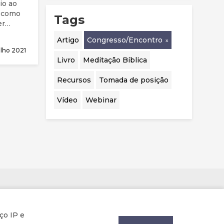
io ao
s como
Tags
er
é mesmo
Artigo
Congresso/Encontro
esta
ulho 2021
Livro
Meditação Bíblica
Recursos
Tomada de posição
Vídeo
Webinar
Parcerias
ço IP e