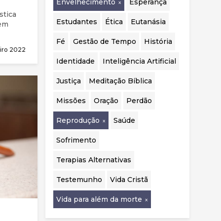
Envelhecimento
Esperança
realizadas.
stica
Estudantes
Ética
Eutanásia
 em
Fé
Gestão de Tempo
História
a do
iro 2022
 para
Identidade
Inteligência Artificial
Justiça
Meditação Bíblica
Missões
Oração
Perdão
Reprodução
Saúde
Sofrimento
Terapias Alternativas
Testemunho
Vida Cristã
Vida para além da morte