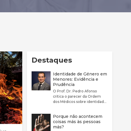
Destaques
Identidade de Género em
Menores: Evidência e
Prudência
O Prof. Dr. Pedro Afonso
critica o parecer da Ordem
dos Médicos sobre identidade
de género por considerar que
este não reflete
Porque não acontecem
adequadamente a
coisas más às pessoas
complexidade clínica nem a
más?
fragilidade da evidência