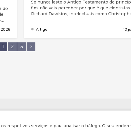
Se nunca leste o Antigo Testamento do princíp
fim, não vais perceber por que é que cientista
a do
Richard Dawkins, intelectuais como Christoph
de
Hitchens, filósofos como Daniel Dennett e at
e
o ponderado ator Stephen Fry responderiam a 
 2026
Artigo
10 j
pergunta com um retumbante "NÃO".
1
2
3
>
Informações
r os respetivos serviços e para analisar o tráfego. O seu endere