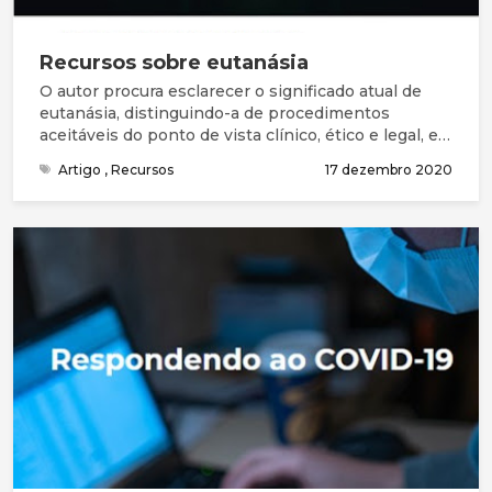
Recursos sobre eutanásia
O autor procura esclarecer o significado atual de
eutanásia, distinguindo-a de procedimentos
aceitáveis do ponto de vista clínico, ético e legal, e
apresenta de forma sumária os principais
Artigo
,
Recursos
17 dezembro 2020
argumentos utilizados na reflexão e debate desta
temática. Os argumentos principais a favor da
eutanásia e/ou suicídio assistido são o alívio da dor
e do sofrimento, considerados insuportáveis pelo
paciente, e o respeito pela sua autonomia pessoal.