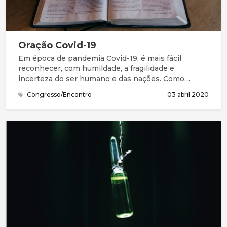
Oração Covid-19
Em época de pandemia Covid-19, é mais fácil
reconhecer, com humildade, a fragilidade e
incerteza do ser humano e das nações. Como
Salomão e seu povo, precisamos da graça (favor
Congresso/Encontro
03 abril 2020
imerecido) e de perdão para entrar na presença do
Deus Santo. Na Bíblia, compreendemos que este
Deus grande não está longe. Está perto, à distância
de uma oração. Queremos continuar a chegar-nos a
Ele, a compreender melhor quem Ele é, a
apresentar as nossas necessidades e
preocupações, a ouvir a Sua mensagem e
responder, acertando os nossos passos com a Sua
vontade.