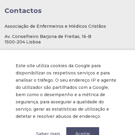
Contactos
Associação de Enfermeiros e Médicos Cristãos
Av. Conselheiro Barjona de Freitas, 16-B
1500-204 Lisboa
E-mail
: geral@aemcportugal.pt
Telef. (escritório):
21 771 0530
Este site utiliza cookies da Google para
(Chamada para a rede fixa nacional)
disponibilizar os respetivos serviços e para
NIF:
592006107
analisar o tráfego. O seu endereço IP e agente
do utilizador são partilhados com a Google,
bem como o desempenho e a métrica de
Informações
segurança, para assegurar a qualidade do
serviço, gerar as estatísticas de utilização e
Inscrição na Newsletter
detetar e resolver abusos de endereço.
Tornar-se membro
Política de privacidade / Privacy
Saber mais
Aceitar