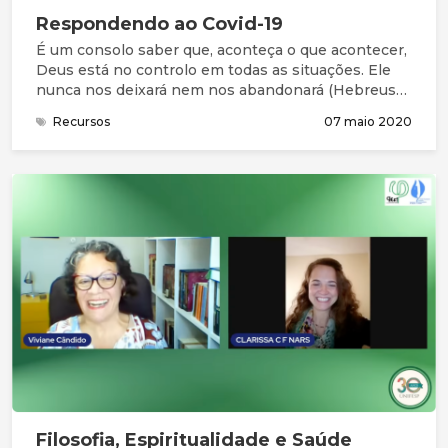
Respondendo ao Covid-19
É um consolo saber que, aconteça o que acontecer,
Deus está no controlo em todas as situações. Ele
nunca nos deixará nem nos abandonará (Hebreus
13:5) e nada nos pode separar do seu amor
Recursos
07 maio 2020
(Romanos 8: 38,39) ou retirar da sua mão (João
10:28). Deus tem o poder de continuar a conduzir-
nos de acordo com a sua vontade mesmo em
situações de dificuldade, de perda ou de aparente
caos (Romanos 8:28).
Filosofia, Espiritualidade e Saúde