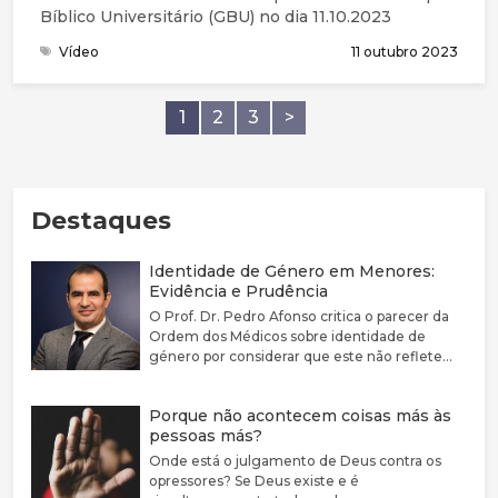
Bíblico Universitário (GBU) no dia 11.10.2023
Vídeo
11 outubro 2023
1
2
3
>
Destaques
Identidade de Género em Menores:
Evidência e Prudência
O Prof. Dr. Pedro Afonso critica o parecer da
Ordem dos Médicos sobre identidade de
género por considerar que este não reflete
adequadamente a complexidade clínica nem a
fragilidade da evidência científica disponível.
Porque não acontecem coisas más às
Defende que a disforia de género deve ser
pessoas más?
encarada como uma condição médica
associada a sofrimento e sublinha a elevada
Onde está o julgamento de Deus contra os
prevalência de comorbilidades psiquiátricas
opressores? Se Deus existe e é
nestes jovens. Argumenta que a evidência