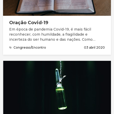
Oração Covid-19
Em época de pandemia Covid-19, é mais fácil
reconhecer, com humildade, a fragilidade e
incerteza do ser humano e das nações. Como
Salomão e seu povo, precisamos da graça (favor
Congresso/Encontro
03 abril 2020
imerecido) e de perdão para entrar na presença do
Deus Santo. Na Bíblia, compreendemos que este
Deus grande não está longe. Está perto, à distância
de uma oração. Queremos continuar a chegar-nos a
Ele, a compreender melhor quem Ele é, a
apresentar as nossas necessidades e
preocupações, a ouvir a Sua mensagem e
responder, acertando os nossos passos com a Sua
vontade.