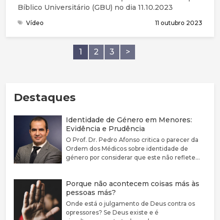
Bíblico Universitário (GBU) no dia 11.10.2023
Vídeo
11 outubro 2023
1
2
3
>
Destaques
Identidade de Género em Menores:
Evidência e Prudência
O Prof. Dr. Pedro Afonso critica o parecer da
Ordem dos Médicos sobre identidade de
género por considerar que este não reflete
adequadamente a complexidade clínica nem a
fragilidade da evidência científica disponível.
Porque não acontecem coisas más às
Defende que a disforia de género deve ser
pessoas más?
encarada como uma condição médica
associada a sofrimento e sublinha a elevada
Onde está o julgamento de Deus contra os
prevalência de comorbilidades psiquiátricas
opressores? Se Deus existe e é
nestes jovens. Argumenta que a evidência