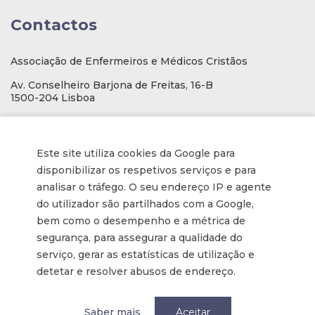
Contactos
Associação de Enfermeiros e Médicos Cristãos
Av. Conselheiro Barjona de Freitas, 16-B
1500-204 Lisboa
E-mail
: geral@aemcportugal.pt
Telef. (escritório):
21 771 0530
Este site utiliza cookies da Google para
(Chamada para a rede fixa nacional)
disponibilizar os respetivos serviços e para
NIF:
592006107
analisar o tráfego. O seu endereço IP e agente
do utilizador são partilhados com a Google,
bem como o desempenho e a métrica de
Informações
segurança, para assegurar a qualidade do
serviço, gerar as estatísticas de utilização e
Inscrição na Newsletter
detetar e resolver abusos de endereço.
Tornar-se membro
Política de privacidade / Privacy
Saber mais
Aceitar