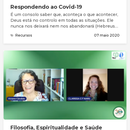
Respondendo ao Covid-19
É um consolo saber que, aconteça o que acontecer,
Deus está no controlo em todas as situações. Ele
nunca nos deixará nem nos abandonará (Hebreus
13:5) e nada nos pode separar do seu amor
Recursos
07 maio 2020
(Romanos 8: 38,39) ou retirar da sua mão (João
10:28). Deus tem o poder de continuar a conduzir-
nos de acordo com a sua vontade mesmo em
situações de dificuldade, de perda ou de aparente
caos (Romanos 8:28).
Filosofia, Espiritualidade e Saúde