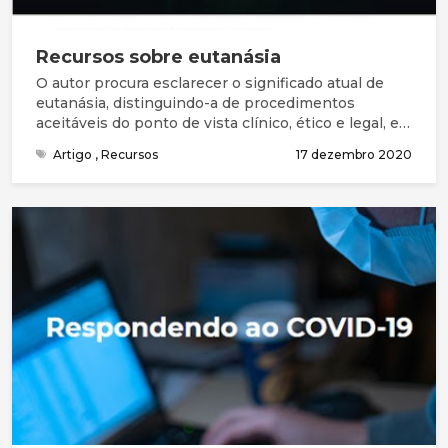
Recursos sobre eutanásia
O autor procura esclarecer o significado atual de
eutanásia, distinguindo-a de procedimentos
aceitáveis do ponto de vista clínico, ético e legal, e
apresenta de forma sumária os principais
Artigo
,
Recursos
17 dezembro 2020
argumentos utilizados na reflexão e debate desta
temática. Os argumentos principais a favor da
eutanásia e/ou suicídio assistido são o alívio da dor
e do sofrimento, considerados insuportáveis pelo
paciente, e o respeito pela sua autonomia pessoal.