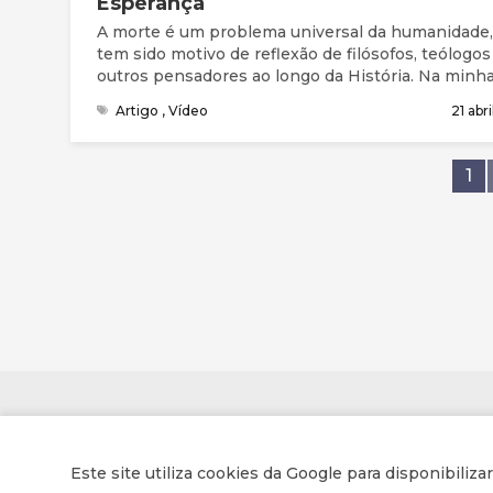
Esperança
A morte é um problema universal da humanidade,
tem sido motivo de reflexão de filósofos, teólogos
outros pensadores ao longo da História. Na minh
investigação pessoal acerca deste tema, encontre
Artigo
,
Vídeo
21 abr
seis características que a identificam. A morte é 
mistério, é universal, é um tabu, é um inimigo, é
imprevisível e é inevitável. A mensagem de espe
1
sobre a vida após a morte fundamenta-se na fé cr
e na minha convicção pessoal de que na pessoa 
Jesus Cristo encontramos a resposta ao problem
morte, pois não só a Sua Vida dá sentido à morte
como também a Sua morte sacrificial e voluntária
humanidade confere sentido à vida de todos aque
que, ao longo dos séculos, O aceitam e seguem 
o Messias prometido.
Contactos
Este site utiliza cookies da Google para disponibiliza