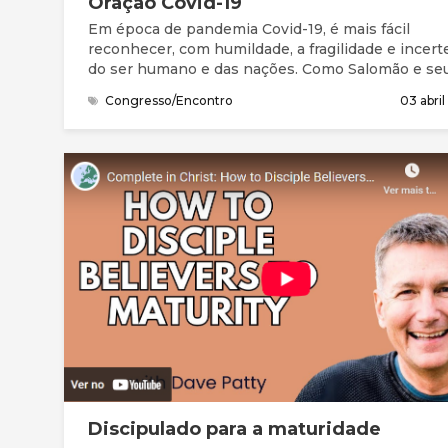
Oração Covid-19
Em época de pandemia Covid-19, é mais fácil
reconhecer, com humildade, a fragilidade e incert
do ser humano e das nações. Como Salomão e se
povo, precisamos da graça (favor imerecido) e de
Congresso/Encontro
03 abri
perdão para entrar na presença do Deus Santo. N
Bíblia, compreendemos que este Deus grande nã
está longe. Está perto, à distância de uma oração.
Queremos continuar a chegar-nos a Ele, a
compreender melhor quem Ele é, a apresentar as
nossas necessidades e preocupações, a ouvir a S
mensagem e responder, acertando os nossos pa
com a Sua vontade.
Discipulado para a maturidade