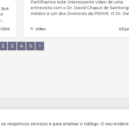
Partilhamos este interessante vídeo de uma
entrevista com o Dr. David Chaput de Saintong
 que
médico e um dos Diretores da PRIME. O Dr. Da
 e
um cancro da próstata inoperável.
a
i
il 2014
Vídeo
03 ju
um
rança
2
3
4
5
>
istã
de
a da
 pela
les
como
Informações
r os respetivos serviços e para analisar o tráfego. O seu endere