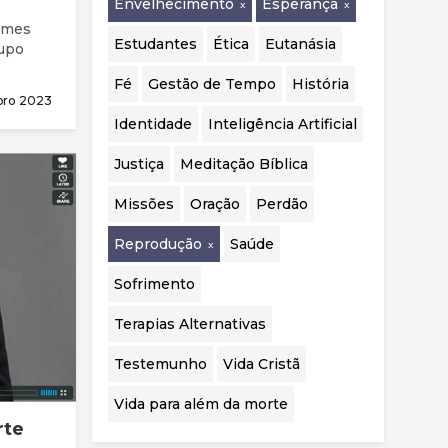
Envelhecimento
Esperança
realizadas.
ames
Estudantes
Ética
Eutanásia
rupo
Fé
Gestão de Tempo
História
ubro 2023
Identidade
Inteligência Artificial
Justiça
Meditação Bíblica
Missões
Oração
Perdão
Reprodução
Saúde
Sofrimento
Terapias Alternativas
Testemunho
Vida Cristã
Vida para além da morte
rte