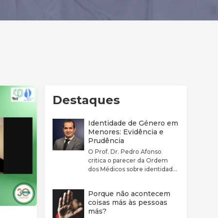
Destaques
Identidade de Género em
Menores: Evidência e
Prudência
O Prof. Dr. Pedro Afonso
critica o parecer da Ordem
dos Médicos sobre identidade
de género por considerar que
este não reflete
Porque não acontecem
adequadamente a
coisas más às pessoas
complexidade clínica nem a
más?
fragilidade da evidência