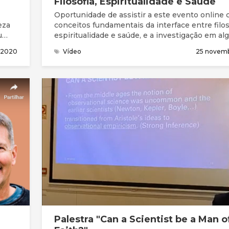
Filosofia, Espiritualidade e Saúde
Oportunidade de assistir a este evento online
eza
conceitos fundamentais da interface entre filos
u
espiritualidade e saúde, e a investigação em a
áreas como a geriatria e os cuidados paliativos.
l 2020
Vídeo
25 novem
a
o
ua
ssos
Palestra "Can a Scientist be a Man o