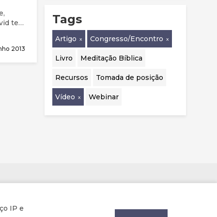
e,
Tags
vid tem
Artigo
Congresso/Encontro
nho 2013
Livro
Meditação Bíblica
Recursos
Tomada de posição
Vídeo
Webinar
Parcerias
ço IP e