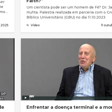
Faith?"
ser
Um cientista pode ser um homem de Fé? Dr. J
omo
Huhta. Palestra realizada em parceria com o G
Bíblico Universitário (GBU) no dia 11.10.2023
o 2025
Vídeo
11 out
de
Enfrentar a doença terminal e a mo