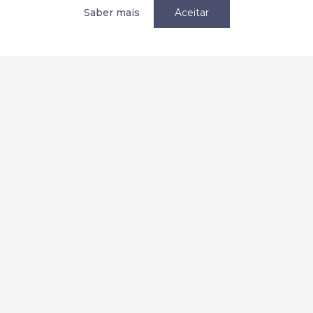
Política de privacidade / Privacy
Saber mais
Aceitar
Termos e condições
Terms and Conditions
Parcerias
Redes Sociais:
2026 Copyright © AEMC. Todos os direitos reservados