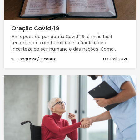
Oração Covid-19
Em época de pandemia Covid-19, é mais fácil
reconhecer, com humildade, a fragilidade e
incerteza do ser humano e das nações. Como
Salomão e seu povo, precisamos da graça (favor
Congresso/Encontro
03 abril 2020
imerecido) e de perdão para entrar na presença do
Deus Santo. Na Bíblia, compreendemos que este
Deus grande não está longe. Está perto, à distância
de uma oração. Queremos continuar a chegar-nos a
Ele, a compreender melhor quem Ele é, a
apresentar as nossas necessidades e
preocupações, a ouvir a Sua mensagem e
responder, acertando os nossos passos com a Sua
vontade.