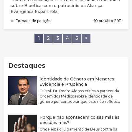
sobre Bioética, com o patrocínio da Aliança
Evangélica Espanhola.
Tomada de posição
10 outubro 2011
1
2
3
4
5
>
Destaques
Identidade de Género em Menores:
Evidência e Prudência
O Prof. Dr. Pedro Afonso critica o parecer da
Ordem dos Médicos sobre identidade de
género por considerar que este não reflete
adequadamente a complexidade clínica nem a
fragilidade da evidência científica disponível.
Porque não acontecem coisas más às
Defende que a disforia de género deve ser
pessoas más?
encarada como uma condição médica
associada a sofrimento e sublinha a elevada
Onde está o julgamento de Deus contra os