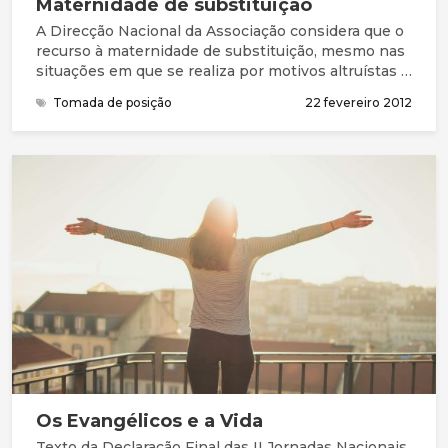
Maternidade de substituição
A Direcção Nacional da Associação considera que o
recurso à maternidade de substituição, mesmo nas
situações em que se realiza por motivos altruístas e
sem fins comerciais, suscita delicados e complexos
Tomada de posição
22 fevereiro 2012
problemas éticos e morais, na medida em que
coloca em risco a integridade física e mental da
futura criança e perturba o compromisso conjugal,
Os Evangélicos e a Vida
Texto da Declaração Final das II Jornadas Nacionais