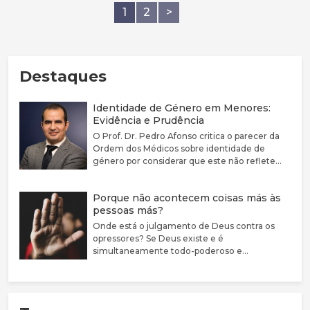
1
2
>
Destaques
Identidade de Género em Menores:
Evidência e Prudência
O Prof. Dr. Pedro Afonso critica o parecer da
Ordem dos Médicos sobre identidade de
género por considerar que este não reflete
adequadamente a complexidade clínica nem a
fragilidade da evidência científica disponível.
Porque não acontecem coisas más às
Defende que a disforia de género deve ser
pessoas más?
encarada como uma condição médica
associada a sofrimento e sublinha a elevada
Onde está o julgamento de Deus contra os
prevalência de comorbilidades psiquiátricas
opressores? Se Deus existe e é
nestes jovens. Argumenta que a evidência
simultaneamente todo-poderoso e
sobre bloqueadores da puberdade e hormonas
perfeitamente bom, porque não castiga estas
cruzadas é limitada, justificando uma
pessoas?
abordagem mais prudente, sobretudo em
menores. Destaca ainda a mudança de