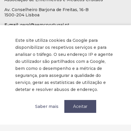
Av. Conselheiro Barjona de Freitas, 16-B
1500-204 Lisboa
E-mail
: geral@aemcportugal.pt
Telef. (escritório):
21 771 0530
(Chamada para a rede fixa nacional)
Este site utiliza cookies da Google para
disponibilizar os respetivos serviços e para
NIF:
592006107
analisar o tráfego. O seu endereço IP e agente
do utilizador são partilhados com a Google,
Informações
bem como o desempenho e a métrica de
segurança, para assegurar a qualidade do
serviço, gerar as estatísticas de utilização e
Inscrição na Newsletter
detetar e resolver abusos de endereço.
Tornar-se membro
Política de privacidade / Privacy
Saber mais
Aceitar
Termos e condições
Terms and Conditions