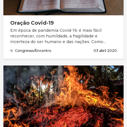
Oração Covid-19
Em época de pandemia Covid-19, é mais fácil
reconhecer, com humildade, a fragilidade e
incerteza do ser humano e das nações. Como
Salomão e seu povo, precisamos da graça (favor
Congresso/Encontro
03 abril 2020
imerecido) e de perdão para entrar na presença do
Deus Santo. Na Bíblia, compreendemos que este
Deus grande não está longe. Está perto, à distância
de uma oração. Queremos continuar a chegar-nos a
Ele, a compreender melhor quem Ele é, a
apresentar as nossas necessidades e
preocupações, a ouvir a Sua mensagem e
responder, acertando os nossos passos com a Sua
vontade.