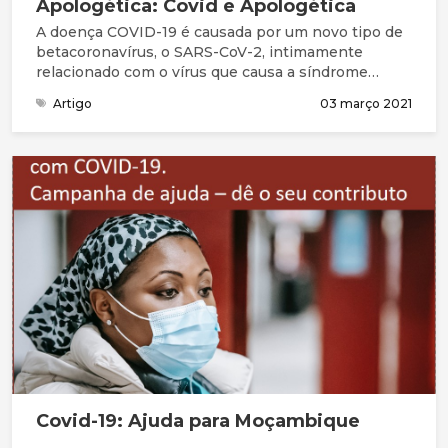
Apologética: Covid e Apologética
A doença COVID-19 é causada por um novo tipo de
betacoronavírus, o SARS-CoV-2, intimamente
relacionado com o vírus que causa a síndrome
respiratória aguda grave, o SARS-CoV, e classificado
Artigo
03 março 2021
na mesma espécie viral. O vírus é uma cadeia
simples de RNA envolvida em proteína, e o
principal método de entrada na célula é através da
ligação ao receptor ACE2, que é encontrado na
membrana celular de uma variedade de tecidos
humanos.
Covid-19: Ajuda para Moçambique