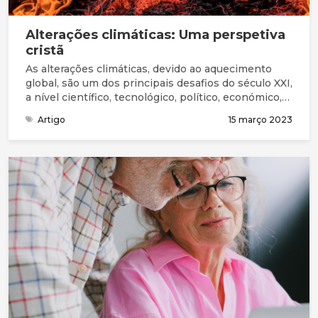
Alterações climáticas: Uma perspetiva
cristã
As alterações climáticas, devido ao aquecimento
global, são um dos principais desafios do século XXI,
a nível científico, tecnológico, político, económico,
social e ético. Têm consequências adversas para a
Artigo
15 março 2023
saúde humana, a ponto da prestigiada revista
médica The Lancet considerar que as mudanças
climáticas representam a maior ameaça à saúde
pública, a nível global, no presente século.