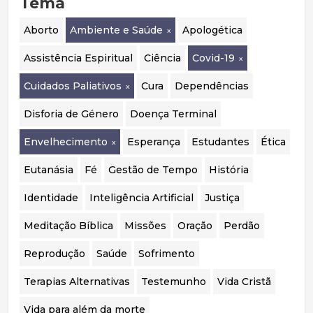
Tema
orientação em países como o Reino Unido, a
Suécia e a Finlândia, que passaram a privilegiar
o acompanhamento psicológico. Por fim,
Aborto
Ambiente e Saúde
Apologética
considera essencial realizar uma auditoria
independente aos casos portugueses para
Assistência Espiritual
Ciência
Covid-19
avaliar a segurança, eficácia e qualidade das
intervenções realizadas.
Cuidados Paliativos
Cura
Dependências
Disforia de Género
Doença Terminal
Envelhecimento
Esperança
Estudantes
Ética
Eutanásia
Fé
Gestão de Tempo
História
Identidade
Inteligência Artificial
Justiça
Meditação Bíblica
Missões
Oração
Perdão
Reprodução
Saúde
Sofrimento
Terapias Alternativas
Testemunho
Vida Cristã
Vida para além da morte