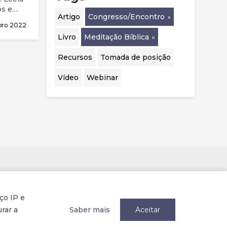
os e
Artigo
Congresso/Encontro
,
bro 2022
nhava
Livro
Meditação Bíblica
em,
Recursos
Tomada de posição
Vídeo
Webinar
Parcerias
ço IP e
rar a
Saber mais
Aceitar