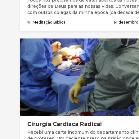
Todos nós precisamos de estar abertos às novas
direções de Deus para as nossas vidas. Conversa
com outros colegas da minha época (da década de
a pergunta “como fica o futuro profissional?” apar
Meditação Bíblica
14 dezembro
regularmente. É um tema que tem estado no meu
coração por algum tempo. Estando aberto à
possibilidade de mudança cinco anos atrás, eu fi
oração perigosa: “Senhor, torna-me mais significa
nesta nação”.
Cirurgia Cardíaca Radical
Recebi uma carta incomum do departamento clín
de próteses. Um paciente preso na prisão onde e