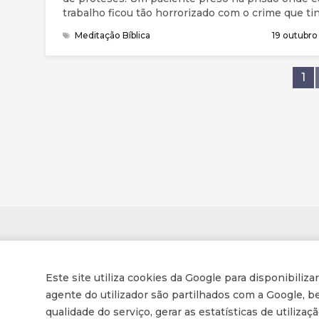
trabalho ficou tão horrorizado com o crime que ti
cometido que cortou sua própria mão. Claramente
Meditação Bíblica
19 outubr
que Jesus disse não tem significado literal, e não
concordo com o meu paciente que tinha em men
esta passagem no momento que se mutilou. Mas
1
podemos, talvez, com esse fato, refletir sobre o
intenso senso de arrependimento e o desejo de 
distanciarmos de algo que fizemos ou dissemos.
Contactos
Este site utiliza cookies da Google para disponibiliza
Associação de Enfermeiros e Médicos Cristãos
agente do utilizador são partilhados com a Google,
qualidade do serviço, gerar as estatísticas de utiliza
Av. Conselheiro Barjona de Freitas, 16-B