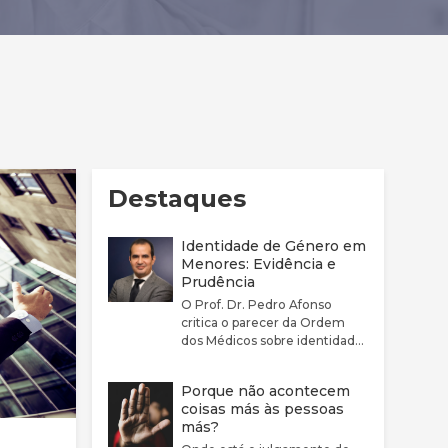
Destaques
Identidade de Género em
Menores: Evidência e
Prudência
O Prof. Dr. Pedro Afonso
critica o parecer da Ordem
dos Médicos sobre identidade
de género por considerar que
este não reflete
Porque não acontecem
adequadamente a
coisas más às pessoas
complexidade clínica nem a
más?
fragilidade da evidência