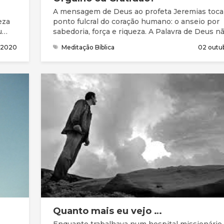
A mensagem de Deus ao profeta Jeremias toc
eza
ponto fulcral do coração humano: o anseio por
u
sabedoria, força e riqueza. A Palavra de Deus n
condena esse desejo e ambição, pois faz parte
l 2020
Meditação Bíblica
02 outu
a
natureza humana querermos alargar os nossos
o
conhecimentos, poder, bens e influência. A
advertência do Senhor, pelas palavras do profet
que não coloquemos nessas coisas o nosso cor
nem nos esqueçamos de que, sempre que as
ua
alcançamos, elas são dádiva de Deus.
ssos
Quanto mais eu vejo …