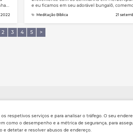
nha
e eu ficamos em seu adorável bungalô, comem
, o
desfrutamos a amizade deles. Todas as manhãs
o 2022
Meditação Bíblica
21 setem
depois do café da manhã, o Dr. Lehmann cami
te
em direção ao hospital. Embora muito mais jov
lutava para acompanhá-lo.
2
3
4
5
>
nos
Informações
r os respetivos serviços e para analisar o tráfego. O seu endere
Inscrição na Newsletter
 bem como o desempenho e a métrica de segurança, para assegu
ção e detetar e resolver abusos de endereço.
Tornar-se membro