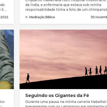
Enquanto trabalhava num hospital missionário 
ndo
da Índia, a enfermaria que estava sob minha
 50),
responsabilidade tinha a foto de um chimpanz
ecia
a legenda, “quanto mais eu penso, mais fico co
 2022
Meditação Bíblica
30 novemb
Sendo jovem e “conhecedor”, não prestei muit
atenção a esse sábio ditado. Mas hoje quando 
z uma
políticos e líderes de organizações que se diz
nte
religiosos, mas que são hipócritas e que só se
a si mesmos, quando deveriam ser diferentes
Seguindo os Gigantes da Fé
ico
Durante uma pausa na minha carreira trabalhei
u
brevemente com os Lehmanns em Herbertpur.