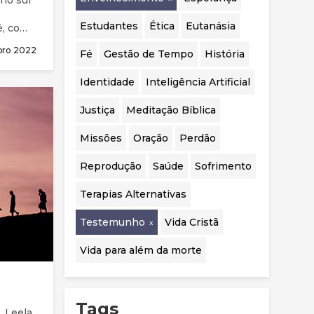
no sul
realizadas.
Estudantes
Ética
Eutanásia
é, com
nfuso”.
ro 2022
Fé
Gestão de Tempo
História
a
ouço
Identidade
Inteligência Artificial
em
 servem
Justiça
Meditação Bíblica
Missões
Oração
Perdão
Reprodução
Saúde
Sofrimento
Terapias Alternativas
Testemunho
Vida Cristã
Vida para além da morte
Tags
 Leela