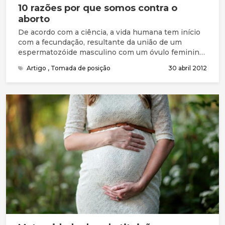
10 razões por que somos contra o
aborto
De acordo com a ciência, a vida humana tem início
com a fecundação, resultante da união de um
espermatozóide masculino com um óvulo feminino.
Cada uma das células sexuais transporta metade da
Artigo
,
Tomada de posição
30 abril 2012
informação genética do progenitor, de modo que a
célula resultante da fertilização, denominada ovo ou
zigoto, recebe toda a informação genética
necessária para orientar o desenvolvimento do
novo ser humano.