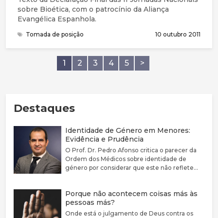
sobre Bioética, com o patrocínio da Aliança
Evangélica Espanhola.
Tomada de posição
10 outubro 2011
1
2
3
4
5
>
Destaques
Identidade de Género em Menores:
Evidência e Prudência
O Prof. Dr. Pedro Afonso critica o parecer da
Ordem dos Médicos sobre identidade de
género por considerar que este não reflete
adequadamente a complexidade clínica nem a
fragilidade da evidência científica disponível.
Porque não acontecem coisas más às
Defende que a disforia de género deve ser
pessoas más?
encarada como uma condição médica
associada a sofrimento e sublinha a elevada
Onde está o julgamento de Deus contra os