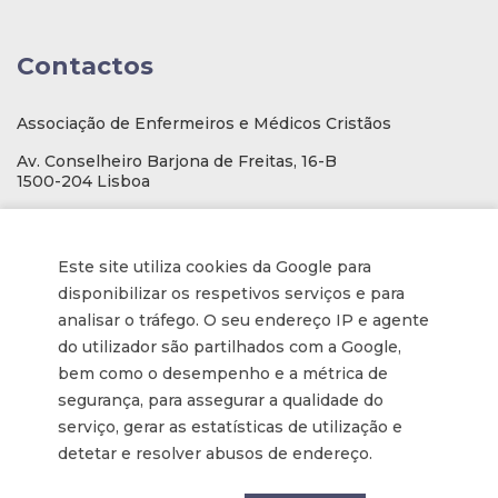
Contactos
Associação de Enfermeiros e Médicos Cristãos
Av. Conselheiro Barjona de Freitas, 16-B
1500-204 Lisboa
E-mail
: geral@aemcportugal.pt
Telef. (escritório):
21 771 0530
Este site utiliza cookies da Google para
(Chamada para a rede fixa nacional)
disponibilizar os respetivos serviços e para
NIF:
592006107
analisar o tráfego. O seu endereço IP e agente
do utilizador são partilhados com a Google,
bem como o desempenho e a métrica de
Informações
segurança, para assegurar a qualidade do
serviço, gerar as estatísticas de utilização e
Inscrição na Newsletter
detetar e resolver abusos de endereço.
Tornar-se membro