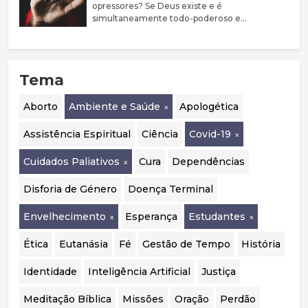
prevalência de comorbilidades psiquiátricas
opressores? Se Deus existe e é
nestes jovens. Argumenta que a evidência
simultaneamente todo-poderoso e
sobre bloqueadores da puberdade e hormonas
perfeitamente bom, porque não castiga estas
cruzadas é limitada, justificando uma
pessoas?
abordagem mais prudente, sobretudo em
menores. Destaca ainda a mudança de
Tema
orientação em países como o Reino Unido, a
Suécia e a Finlândia, que passaram a privilegiar
o acompanhamento psicológico. Por fim,
Aborto
Ambiente e Saúde
Apologética
considera essencial realizar uma auditoria
independente aos casos portugueses para
Assistência Espiritual
Ciência
Covid-19
avaliar a segurança, eficácia e qualidade das
intervenções realizadas.
Cuidados Paliativos
Cura
Dependências
Disforia de Género
Doença Terminal
Envelhecimento
Esperança
Estudantes
Ética
Eutanásia
Fé
Gestão de Tempo
História
Identidade
Inteligência Artificial
Justiça
Meditação Bíblica
Missões
Oração
Perdão