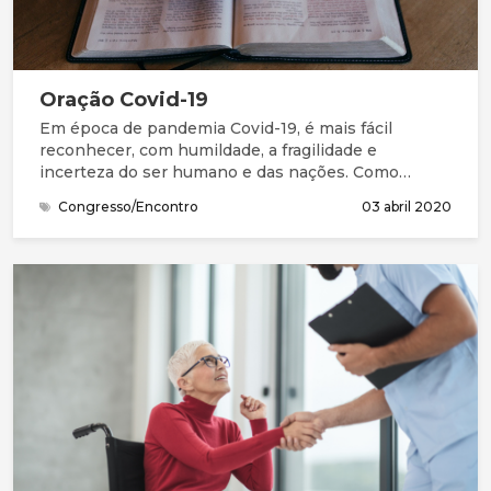
Oração Covid-19
Em época de pandemia Covid-19, é mais fácil
reconhecer, com humildade, a fragilidade e
incerteza do ser humano e das nações. Como
Salomão e seu povo, precisamos da graça (favor
Congresso/Encontro
03 abril 2020
imerecido) e de perdão para entrar na presença do
Deus Santo. Na Bíblia, compreendemos que este
Deus grande não está longe. Está perto, à distância
de uma oração. Queremos continuar a chegar-nos a
Ele, a compreender melhor quem Ele é, a
apresentar as nossas necessidades e
preocupações, a ouvir a Sua mensagem e
responder, acertando os nossos passos com a Sua
vontade.