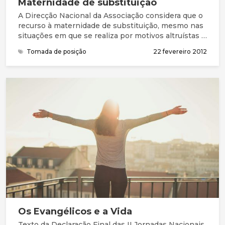
Maternidade de substituição
A Direcção Nacional da Associação considera que o
recurso à maternidade de substituição, mesmo nas
situações em que se realiza por motivos altruístas e
sem fins comerciais, suscita delicados e complexos
Tomada de posição
22 fevereiro 2012
problemas éticos e morais, na medida em que
coloca em risco a integridade física e mental da
futura criança e perturba o compromisso conjugal,
Os Evangélicos e a Vida
Texto da Declaração Final das II Jornadas Nacionais