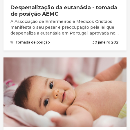
Despenalização da eutanásia - tomada
de posição AEMC
A Associação de Enfermeiros e Médicos Cristãos
manifesta o seu pesar e preocupação pela lei que
despenaliza a eutanásia em Portugal, aprovada no
Parlamento no dia 29 de janeiro de 2021. Diversos
Tomada de posição
30 janeiro 2021
juristas consideram que esta decisão entra em
contradição com a Constituição da República
Portuguesa, que refere categoricamente no seu
artigo 24.º que “a vida humana é inviolável”