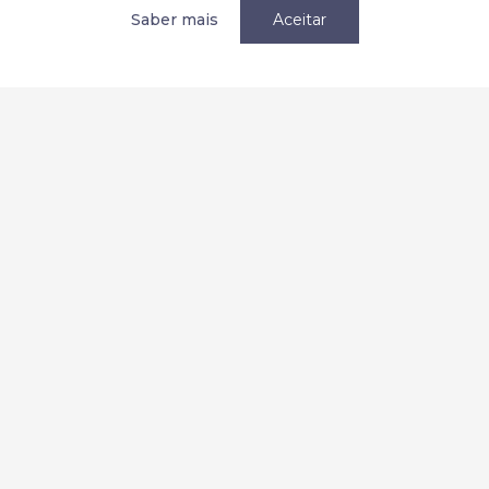
Política de privacidade / Privacy
Saber mais
Aceitar
Termos e condições
Terms and Conditions
Parcerias
Redes Sociais:
2026 Copyright © AEMC. Todos os direitos reservados