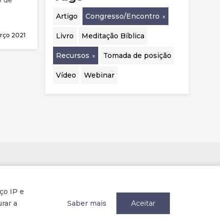
Artigo
Congresso/Encontro
cado na
rço 2021
Livro
Meditação Bíblica
les de
do de
Recursos
Tomada de posição
or
de uma
Vídeo
Webinar
Parcerias
ço IP e
rar a
Saber mais
Aceitar