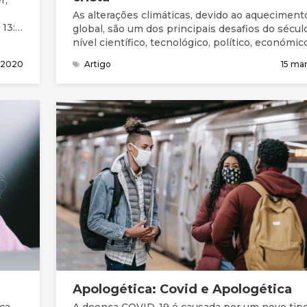
r,
As alterações climáticas, devido ao aqueciment
13:5)
global, são um dos principais desafios do século
:
nível científico, tecnológico, político, económico
m o
e ético. Têm consequências adversas para a sa
 2020
Artigo
15 ma
 a
humana, a ponto da prestigiada revista médica
de
Lancet considerar que as mudanças climáticas
representam a maior ameaça à saúde pública, a
global, no presente século.
Apologética: Covid e Apologética
ca
A doença COVID-19 é causada por um novo tip