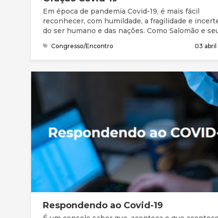
Em época de pandemia Covid-19, é mais fácil
reconhecer, com humildade, a fragilidade e incert
do ser humano e das nações. Como Salomão e se
povo, precisamos da graça (favor imerecido) e de
Congresso/Encontro
03 abri
perdão para entrar na presença do Deus Santo. N
Bíblia, compreendemos que este Deus grande nã
está longe. Está perto, à distância de uma oração.
Queremos continuar a chegar-nos a Ele, a
compreender melhor quem Ele é, a apresentar as
nossas necessidades e preocupações, a ouvir a S
mensagem e responder, acertando os nossos pa
com a Sua vontade.
Respondendo ao Covid-19