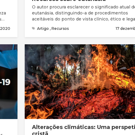
O autor procura esclarecer o significado atual d
eza
eutanásia, distinguindo-a de procedimentos
u
aceitáveis do ponto de vista clínico, ético e lega
apresenta de forma sumária os principais arg
l 2020
Artigo
,
Recursos
17 dezem
a
utilizados na reflexão e debate desta temática.
o
argumentos principais a favor da eutanásia e/o
suicídio assistido são o alívio da dor e do sofri
considerados insuportáveis pelo paciente, e o
respeito pela sua autonomia pessoal.
ua
ssos
Alterações climáticas: Uma perspet
cristã