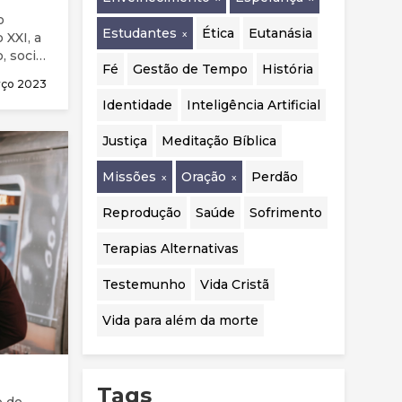
realizadas.
o
Estudantes
Ética
Eutanásia
 XXI, a
, social
Fé
Gestão de Tempo
História
úde
rço 2023
 The
Identidade
Inteligência Artificial
 nível
Justiça
Meditação Bíblica
Missões
Oração
Perdão
Reprodução
Saúde
Sofrimento
Terapias Alternativas
Testemunho
Vida Cristã
Vida para além da morte
Tags
o de