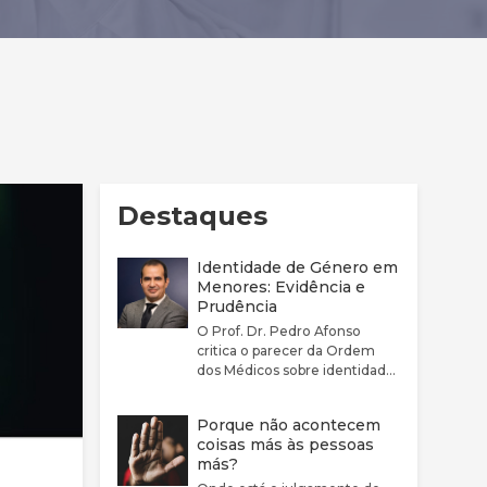
Destaques
Identidade de Género em
Menores: Evidência e
Prudência
O Prof. Dr. Pedro Afonso
critica o parecer da Ordem
dos Médicos sobre identidade
de género por considerar que
este não reflete
Porque não acontecem
adequadamente a
coisas más às pessoas
complexidade clínica nem a
más?
fragilidade da evidência