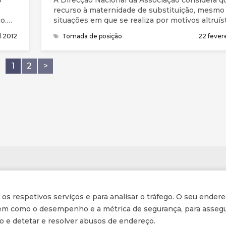
recurso à maternidade de substituição, mesmo
o.
situações em que se realiza por motivos altruís
da
sem fins comerciais, suscita delicados e compl
l 2012
Tomada de posição
22 fever
a
problemas éticos e morais, na medida em que 
ou
em risco a integridade física e mental da futura
ária
e perturba o compromisso conjugal,
1
2
>
mano.
Informações
r os respetivos serviços e para analisar o tráfego. O seu endere
Inscrição na Newsletter
 bem como o desempenho e a métrica de segurança, para assegu
ção e detetar e resolver abusos de endereço.
Tornar-se membro