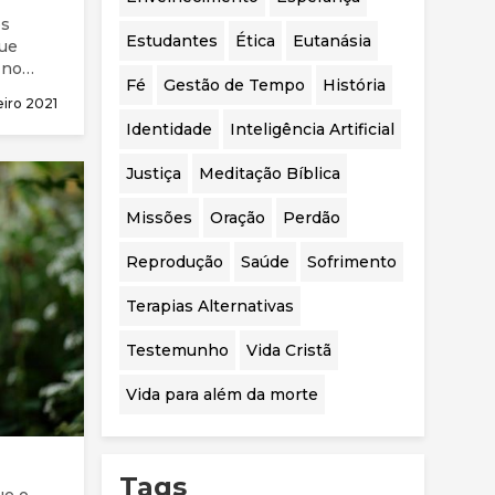
realizadas.
os
Estudantes
Ética
Eutanásia
que
 no
Fé
Gestão de Tempo
História
eiro 2021
Identidade
Inteligência Artificial
 artigo
Justiça
Meditação Bíblica
Missões
Oração
Perdão
Reprodução
Saúde
Sofrimento
Terapias Alternativas
Testemunho
Vida Cristã
Vida para além da morte
Tags
ue o