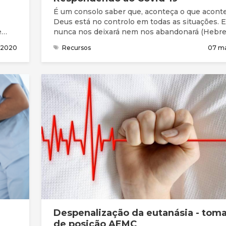
É um consolo saber que, aconteça o que aconte
Deus está no controlo em todas as situações. E
e
nunca nos deixará nem nos abandonará (Hebreu
entos
e nada nos pode separar do seu amor (Romanos
 2020
Recursos
07 m
38,39) ou retirar da sua mão (João 10:28). Deus 
poder de continuar a conduzir-nos de acordo 
to,
sua vontade mesmo em situações de dificuldad
perda ou de aparente caos (Romanos 8:28).
Despenalização da eutanásia - tom
de posição AEMC