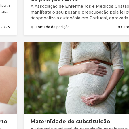
iza a
A Associação de Enfermeiros e Médicos Cristã
aio),
manifesta o seu pesar e preocupação pela lei 
despenaliza a eutanásia em Portugal, aprovada
Parlamento no dia 29 de janeiro de 2021. Diversos
 2023
Tomada de posição
30 jan
juristas consideram que esta decisão entra em
contradição com a Constituição da República
Portuguesa, que refere categoricamente no seu
24.º que “a vida humana é inviolável”
rto
Maternidade de substituição
o
A Direcção Nacional da Associação considera q