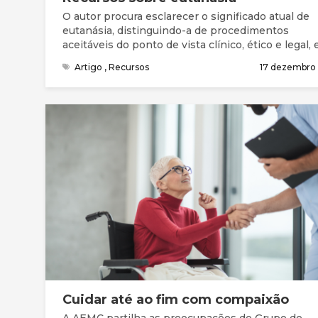
O autor procura esclarecer o significado atual de
eutanásia, distinguindo-a de procedimentos
aceitáveis do ponto de vista clínico, ético e legal, 
apresenta de forma sumária os principais argum
Artigo
,
Recursos
17 dezembro
utilizados na reflexão e debate desta temática. Os
argumentos principais a favor da eutanásia e/ou
suicídio assistido são o alívio da dor e do sofrimen
considerados insuportáveis pelo paciente, e o
respeito pela sua autonomia pessoal.
Cuidar até ao fim com compaixão