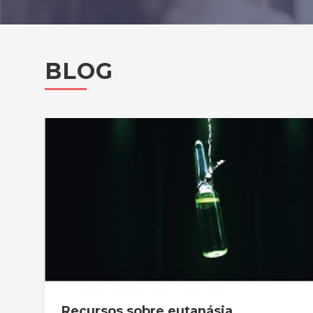
BLOG
Recursos sobre eutanásia