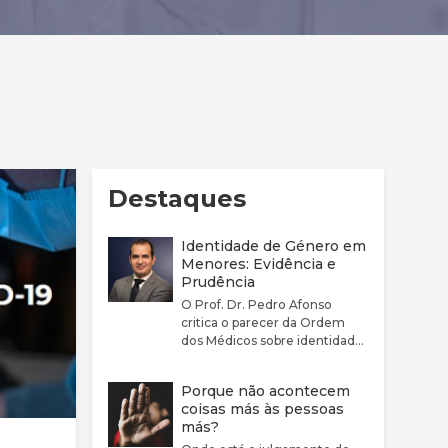
Destaques
Identidade de Género em
Menores: Evidência e
Prudência
O Prof. Dr. Pedro Afonso
critica o parecer da Ordem
dos Médicos sobre identidade
de género por considerar que
este não reflete
Porque não acontecem
adequadamente a
coisas más às pessoas
complexidade clínica nem a
más?
fragilidade da evidência