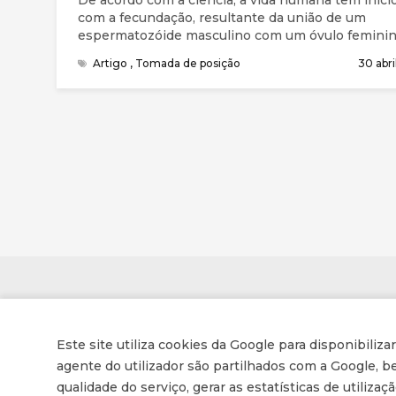
com a fecundação, resultante da união de um
espermatozóide masculino com um óvulo feminin
Cada uma das células sexuais transporta metade 
Artigo
,
Tomada de posição
30 abri
informação genética do progenitor, de modo que 
célula resultante da fertilização, denominada ovo 
zigoto, recebe toda a informação genética necess
para orientar o desenvolvimento do novo ser hu
Contactos
Este site utiliza cookies da Google para disponibiliza
Associação de Enfermeiros e Médicos Cristãos
agente do utilizador são partilhados com a Google,
qualidade do serviço, gerar as estatísticas de utiliza
Av. Conselheiro Barjona de Freitas, 16-B