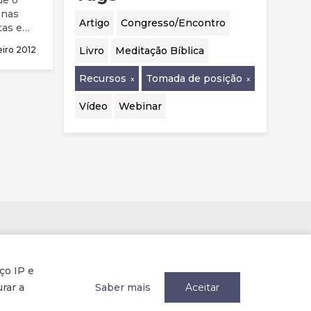
 nas
Artigo
Congresso/Encontro
tas e
exos
eiro 2012
Livro
Meditação Bíblica
coloca
 criança
Recursos
Tomada de posição
Vídeo
Webinar
Parcerias
ço IP e
rar a
Saber mais
Aceitar