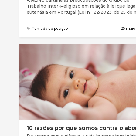
A AEMC partilha as preocupações do Grupo de
Trabalho Inter-Religioso em relação à lei que legal
eutanásia em Portugal (Lei n.º 22/2023, de 25 de m
subscrevendo o manifesto.
Tomada de posição
25 maio
10 razões por que somos contra o abo
De acordo com a ciência, a vida humana tem iníci