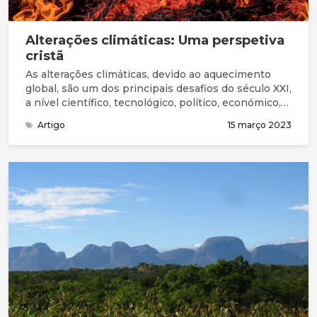
Alterações climáticas: Uma perspetiva
cristã
As alterações climáticas, devido ao aquecimento
global, são um dos principais desafios do século XXI,
a nível científico, tecnológico, político, económico,
social e ético. Têm consequências adversas para a
Artigo
15 março 2023
saúde humana, a ponto da prestigiada revista
médica The Lancet considerar que as mudanças
climáticas representam a maior ameaça à saúde
pública, a nível global, no presente século.