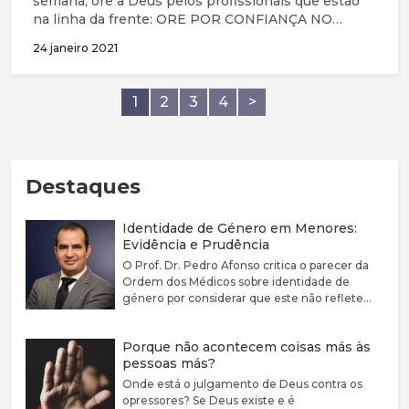
semana, ore a Deus pelos profissionais que estão
na linha da frente: ORE POR CONFIANÇA NO
SENHOR JESUS: Ore para que vão para o trabalho
24 janeiro 2021
todos os dias com fé e não com medo. Ore para que
confiem na soberania de Deus, no Seu amor firme e
fidelidade e continuem a olhar para Jesus Cristo, o
1
2
3
4
>
autor e aperfeiçoador da sua fé (Hebreus 12:2);
Destaques
Identidade de Género em Menores:
Evidência e Prudência
O Prof. Dr. Pedro Afonso critica o parecer da
Ordem dos Médicos sobre identidade de
género por considerar que este não reflete
adequadamente a complexidade clínica nem a
fragilidade da evidência científica disponível.
Porque não acontecem coisas más às
Defende que a disforia de género deve ser
pessoas más?
encarada como uma condição médica
associada a sofrimento e sublinha a elevada
Onde está o julgamento de Deus contra os
prevalência de comorbilidades psiquiátricas
opressores? Se Deus existe e é