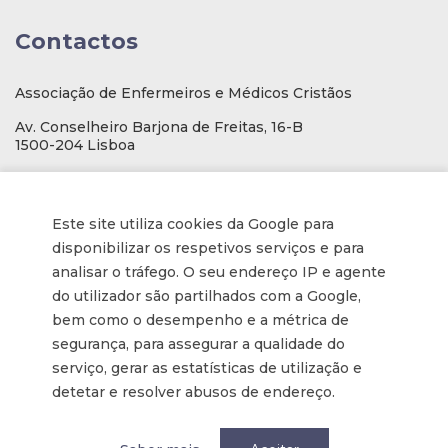
Contactos
Associação de Enfermeiros e Médicos Cristãos
Av. Conselheiro Barjona de Freitas, 16-B
1500-204 Lisboa
E-mail
: geral@aemcportugal.pt
Telef. (escritório):
21 771 0530
Este site utiliza cookies da Google para
(Chamada para a rede fixa nacional)
disponibilizar os respetivos serviços e para
NIF:
592006107
analisar o tráfego. O seu endereço IP e agente
do utilizador são partilhados com a Google,
bem como o desempenho e a métrica de
Informações
segurança, para assegurar a qualidade do
serviço, gerar as estatísticas de utilização e
Inscrição na Newsletter
detetar e resolver abusos de endereço.
Tornar-se membro
Política de privacidade / Privacy