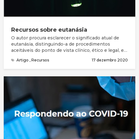
Recursos sobre eutanásia
O autor procura esclarecer o significado atual de
eutanásia, distinguindo-a de procedimentos
aceitáveis do ponto de vista clínico, ético e legal, e
apresenta de forma sumária os principais
Artigo
,
Recursos
17 dezembro 2020
argumentos utilizados na reflexão e debate desta
temática. Os argumentos principais a favor da
eutanásia e/ou suicídio assistido são o alívio da dor
e do sofrimento, considerados insuportáveis pelo
paciente, e o respeito pela sua autonomia pessoal.