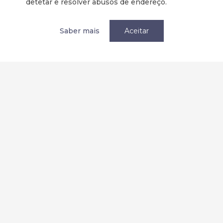
detetar e resolver abusos de endereço.
Tornar-se membro
Saber mais
Aceitar
Política de privacidade / Privacy
Termos e condições
Terms and Conditions
Parcerias
Redes Sociais: