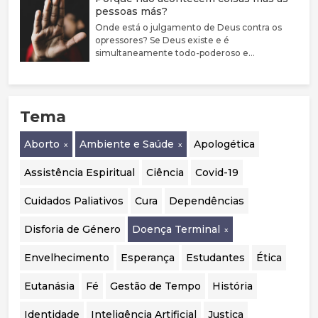
pessoas más?
encarada como uma condição médica
associada a sofrimento e sublinha a elevada
Onde está o julgamento de Deus contra os
prevalência de comorbilidades psiquiátricas
opressores? Se Deus existe e é
nestes jovens. Argumenta que a evidência
simultaneamente todo-poderoso e
sobre bloqueadores da puberdade e hormonas
perfeitamente bom, porque não castiga estas
cruzadas é limitada, justificando uma
pessoas?
abordagem mais prudente, sobretudo em
menores. Destaca ainda a mudança de
Tema
orientação em países como o Reino Unido, a
Suécia e a Finlândia, que passaram a privilegiar
o acompanhamento psicológico. Por fim,
Aborto
Ambiente e Saúde
Apologética
considera essencial realizar uma auditoria
independente aos casos portugueses para
Assistência Espiritual
Ciência
Covid-19
avaliar a segurança, eficácia e qualidade das
intervenções realizadas.
Cuidados Paliativos
Cura
Dependências
Disforia de Género
Doença Terminal
Envelhecimento
Esperança
Estudantes
Ética
Eutanásia
Fé
Gestão de Tempo
História
Identidade
Inteligência Artificial
Justiça