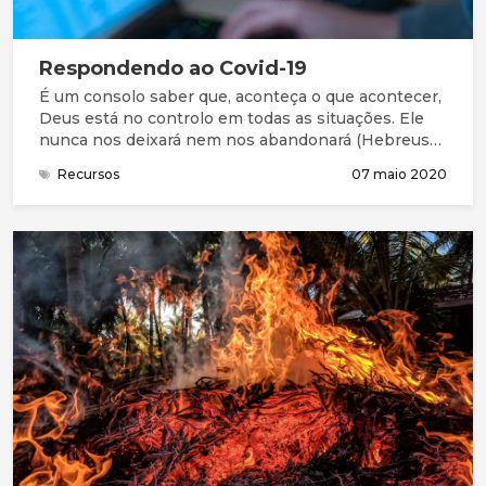
Respondendo ao Covid-19
É um consolo saber que, aconteça o que acontecer,
Deus está no controlo em todas as situações. Ele
nunca nos deixará nem nos abandonará (Hebreus
13:5) e nada nos pode separar do seu amor
Recursos
07 maio 2020
(Romanos 8: 38,39) ou retirar da sua mão (João
10:28). Deus tem o poder de continuar a conduzir-
nos de acordo com a sua vontade mesmo em
situações de dificuldade, de perda ou de aparente
caos (Romanos 8:28).