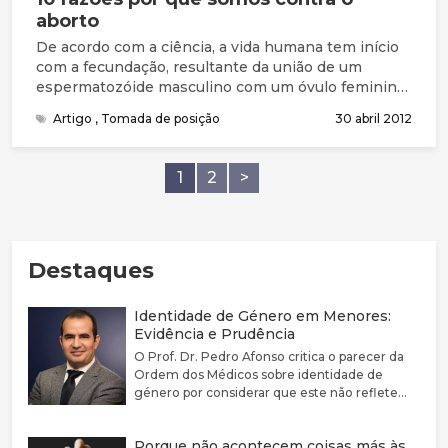
aborto
De acordo com a ciência, a vida humana tem início
com a fecundação, resultante da união de um
espermatozóide masculino com um óvulo feminino.
Cada uma das células sexuais transporta metade da
Artigo
,
Tomada de posição
30 abril 2012
informação genética do progenitor, de modo que a
célula resultante da fertilização, denominada ovo ou
zigoto, recebe toda a informação genética
1
2
>
necessária para orientar o desenvolvimento do
novo ser humano.
Destaques
Identidade de Género em Menores:
Evidência e Prudência
O Prof. Dr. Pedro Afonso critica o parecer da
Ordem dos Médicos sobre identidade de
género por considerar que este não reflete
adequadamente a complexidade clínica nem a
fragilidade da evidência científica disponível.
Porque não acontecem coisas más às
Defende que a disforia de género deve ser