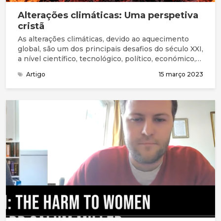
Alterações climáticas: Uma perspetiva
cristã
As alterações climáticas, devido ao aquecimento
global, são um dos principais desafios do século XXI,
a nível científico, tecnológico, político, económico,
social e ético. Têm consequências adversas para a
Artigo
15 março 2023
saúde humana, a ponto da prestigiada revista
médica The Lancet considerar que as mudanças
climáticas representam a maior ameaça à saúde
pública, a nível global, no presente século.