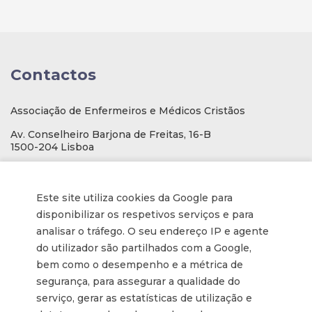
Contactos
Associação de Enfermeiros e Médicos Cristãos
Av. Conselheiro Barjona de Freitas, 16-B
1500-204 Lisboa
E-mail
: geral@aemcportugal.pt
Telef. (escritório):
21 771 0530
Este site utiliza cookies da Google para
(Chamada para a rede fixa nacional)
disponibilizar os respetivos serviços e para
NIF:
592006107
analisar o tráfego. O seu endereço IP e agente
do utilizador são partilhados com a Google,
bem como o desempenho e a métrica de
Informações
segurança, para assegurar a qualidade do
serviço, gerar as estatísticas de utilização e
Inscrição na Newsletter