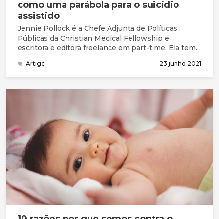
como uma parábola para o suicídio
assistido
Jennie Pollock é a Chefe Adjunta de Políticas
Públicas da Christian Medical Fellowship e
escritora e editora freelance em part-time. Ela tem
um mestrado em Filosofia e adora pensar, ler e
Artigo
23 junho 2021
escrever sobre os pressupostos que sustentam os
nossos valores culturais.
10 razões por que somos contra o