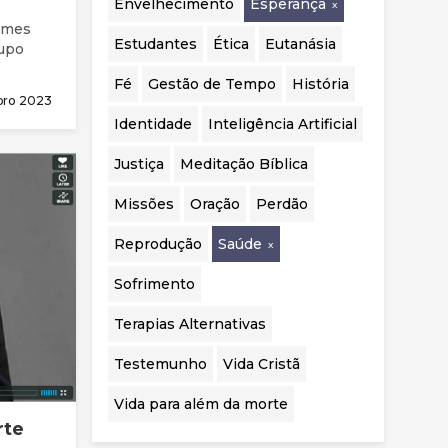
Envelhecimento
Esperança
realizadas.
ames
Estudantes
Ética
Eutanásia
rupo
Fé
Gestão de Tempo
História
ubro 2023
Identidade
Inteligência Artificial
Justiça
Meditação Bíblica
Missões
Oração
Perdão
Reprodução
Saúde
Sofrimento
Terapias Alternativas
Testemunho
Vida Cristã
Vida para além da morte
rte