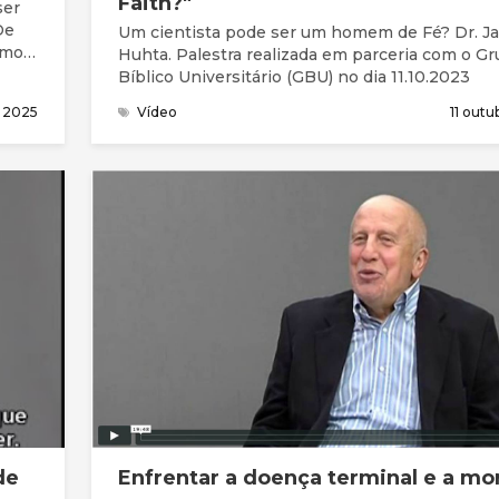
Faith?"
ser
Um cientista pode ser um homem de Fé? Dr. J
omo
Huhta. Palestra realizada em parceria com o G
Bíblico Universitário (GBU) no dia 11.10.2023
o 2025
Vídeo
11 out
de
Enfrentar a doença terminal e a mo