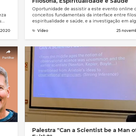
Filosofia, Espiritualidade e Saúde
Oportunidade de assistir a este evento online
eza
conceitos fundamentais da interface entre filos
u
espiritualidade e saúde, e a investigação em a
áreas como a geriatria e os cuidados paliativos.
l 2020
Vídeo
25 novem
a
o
ua
ssos
Palestra "Can a Scientist be a Man o