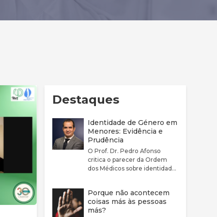
Destaques
Identidade de Género em
Menores: Evidência e
Prudência
O Prof. Dr. Pedro Afonso
critica o parecer da Ordem
dos Médicos sobre identidade
de género por considerar que
este não reflete
Porque não acontecem
adequadamente a
coisas más às pessoas
complexidade clínica nem a
más?
fragilidade da evidência