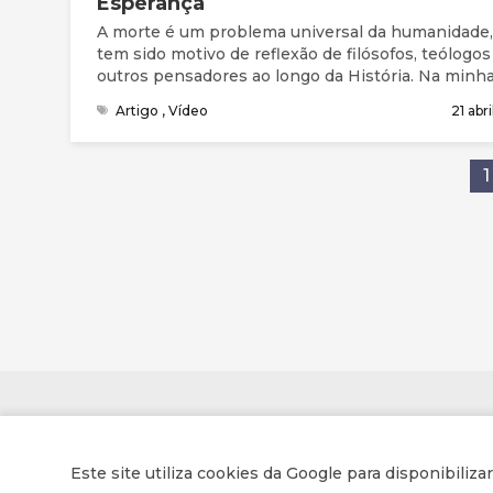
Esperança
A morte é um problema universal da humanidade,
tem sido motivo de reflexão de filósofos, teólogos
outros pensadores ao longo da História. Na minh
investigação pessoal acerca deste tema, encontre
Artigo
,
Vídeo
21 abr
seis características que a identificam. A morte é 
mistério, é universal, é um tabu, é um inimigo, é
imprevisível e é inevitável. A mensagem de espe
1
sobre a vida após a morte fundamenta-se na fé cr
e na minha convicção pessoal de que na pessoa 
Jesus Cristo encontramos a resposta ao problem
morte, pois não só a Sua Vida dá sentido à morte
como também a Sua morte sacrificial e voluntária
humanidade confere sentido à vida de todos aque
que, ao longo dos séculos, O aceitam e seguem 
o Messias prometido.
Contactos
Este site utiliza cookies da Google para disponibiliza