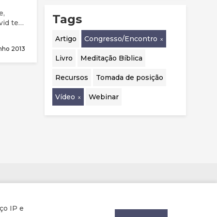
e,
Tags
vid tem
Artigo
Congresso/Encontro
nho 2013
Livro
Meditação Bíblica
Recursos
Tomada de posição
Vídeo
Webinar
Parcerias
ço IP e