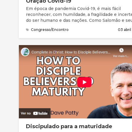
Oração Covid-19
Em época de pandemia Covid-19, é mais fácil
reconhecer, com humildade, a fragilidade e incert
do ser humano e das nações. Como Salomão e se
povo, precisamos da graça (favor imerecido) e de
Congresso/Encontro
03 abri
perdão para entrar na presença do Deus Santo. N
Bíblia, compreendemos que este Deus grande nã
está longe. Está perto, à distância de uma oração.
Queremos continuar a chegar-nos a Ele, a
compreender melhor quem Ele é, a apresentar as
nossas necessidades e preocupações, a ouvir a S
mensagem e responder, acertando os nossos pa
com a Sua vontade.
Discipulado para a maturidade