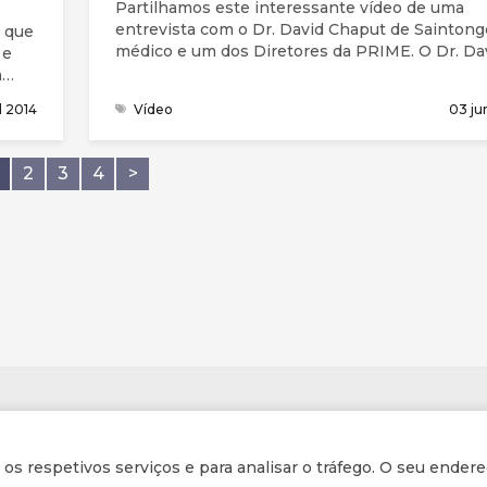
Partilhamos este interessante vídeo de uma
entrevista com o Dr. David Chaput de Saintong
 que
médico e um dos Diretores da PRIME. O Dr. Da
 e
um cancro da próstata inoperável.
a
i
il 2014
Vídeo
03 ju
um
rança
2
3
4
>
istã
de
a da
 pela
les
como
Informações
r os respetivos serviços e para analisar o tráfego. O seu endere