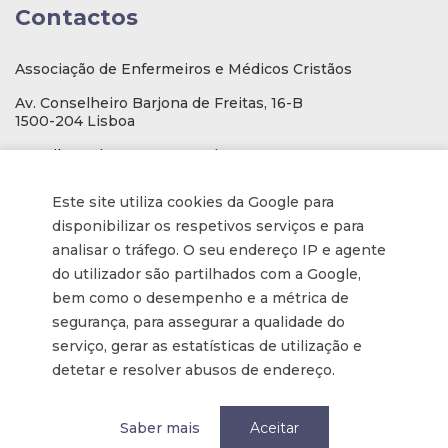
Contactos
Associação de Enfermeiros e Médicos Cristãos
Av. Conselheiro Barjona de Freitas, 16-B
1500-204 Lisboa
E-mail
: geral@aemcportugal.pt
Telef. (escritório):
21 771 0530
Este site utiliza cookies da Google para
(Chamada para a rede fixa nacional)
disponibilizar os respetivos serviços e para
NIF:
592006107
analisar o tráfego. O seu endereço IP e agente
do utilizador são partilhados com a Google,
bem como o desempenho e a métrica de
Informações
segurança, para assegurar a qualidade do
serviço, gerar as estatísticas de utilização e
Inscrição na Newsletter
detetar e resolver abusos de endereço.
Tornar-se membro
Política de privacidade / Privacy
Saber mais
Aceitar