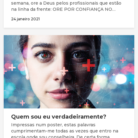
semana, ore a Deus pelos profissionais que estão
na linha da frente: ORE POR CONFIANÇA NO
SENHOR JESUS: Ore para que vão para o trabalho
24 janeiro 2021
todos os dias com fé e não com medo. Ore para que
confiem na soberania de Deus, no Seu amor firme e
fidelidade e continuem a olhar para Jesus Cristo, o
autor e aperfeiçoador da sua fé (Hebreus 12:2);
Quem sou eu verdadeiramente?
Impressas num poster, estas palavras
cumprimentam-me todas as vezes que entro na
escola onde sou conselheira. De certa forma,