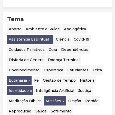
perfeitamente bom, porque não castiga estas
cruzadas é limitada, justificando uma
pessoas?
abordagem mais prudente, sobretudo em
menores. Destaca ainda a mudança de
Tema
orientação em países como o Reino Unido, a
Suécia e a Finlândia, que passaram a privilegiar
o acompanhamento psicológico. Por fim,
Aborto
Ambiente e Saúde
Apologética
considera essencial realizar uma auditoria
independente aos casos portugueses para
Assistência Espiritual
Ciência
Covid-19
avaliar a segurança, eficácia e qualidade das
intervenções realizadas.
Cuidados Paliativos
Cura
Dependências
Disforia de Género
Doença Terminal
Envelhecimento
Esperança
Estudantes
Ética
Eutanásia
Fé
Gestão de Tempo
História
Identidade
Inteligência Artificial
Justiça
Meditação Bíblica
Missões
Oração
Perdão
Reprodução
Saúde
Sofrimento