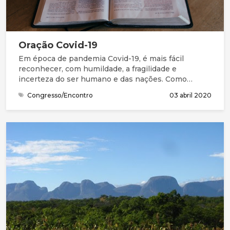
Oração Covid-19
Em época de pandemia Covid-19, é mais fácil
reconhecer, com humildade, a fragilidade e
incerteza do ser humano e das nações. Como
Salomão e seu povo, precisamos da graça (favor
Congresso/Encontro
03 abril 2020
imerecido) e de perdão para entrar na presença do
Deus Santo. Na Bíblia, compreendemos que este
Deus grande não está longe. Está perto, à distância
de uma oração. Queremos continuar a chegar-nos a
Ele, a compreender melhor quem Ele é, a
apresentar as nossas necessidades e
preocupações, a ouvir a Sua mensagem e
responder, acertando os nossos passos com a Sua
vontade.