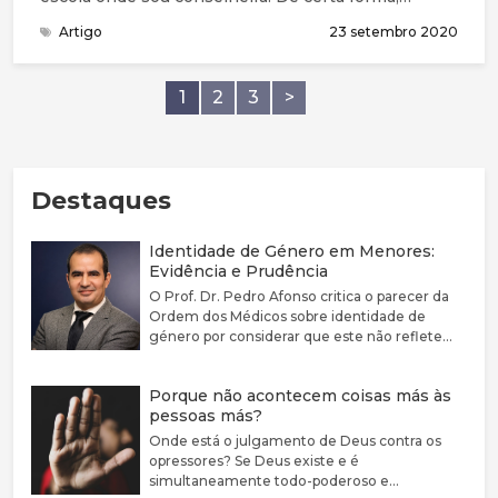
concordo: podemos escolher tratar os outros de
Artigo
23 setembro 2020
várias formas e, é claro, devemos sempre escolher a
gentileza. Mas esta declaração tem a suposição
filosófica de que não escolhemos apenas agir como
1
2
3
>
queremos, mas de que podemos escolher ser o que
quisermos.
Destaques
Identidade de Género em Menores:
Evidência e Prudência
O Prof. Dr. Pedro Afonso critica o parecer da
Ordem dos Médicos sobre identidade de
género por considerar que este não reflete
adequadamente a complexidade clínica nem a
fragilidade da evidência científica disponível.
Porque não acontecem coisas más às
Defende que a disforia de género deve ser
pessoas más?
encarada como uma condição médica
associada a sofrimento e sublinha a elevada
Onde está o julgamento de Deus contra os
prevalência de comorbilidades psiquiátricas
opressores? Se Deus existe e é
nestes jovens. Argumenta que a evidência
simultaneamente todo-poderoso e
sobre bloqueadores da puberdade e hormonas