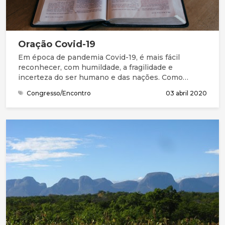
Oração Covid-19
Em época de pandemia Covid-19, é mais fácil
reconhecer, com humildade, a fragilidade e
incerteza do ser humano e das nações. Como
Salomão e seu povo, precisamos da graça (favor
Congresso/Encontro
03 abril 2020
imerecido) e de perdão para entrar na presença do
Deus Santo. Na Bíblia, compreendemos que este
Deus grande não está longe. Está perto, à distância
de uma oração. Queremos continuar a chegar-nos a
Ele, a compreender melhor quem Ele é, a
apresentar as nossas necessidades e
preocupações, a ouvir a Sua mensagem e
responder, acertando os nossos passos com a Sua
vontade.