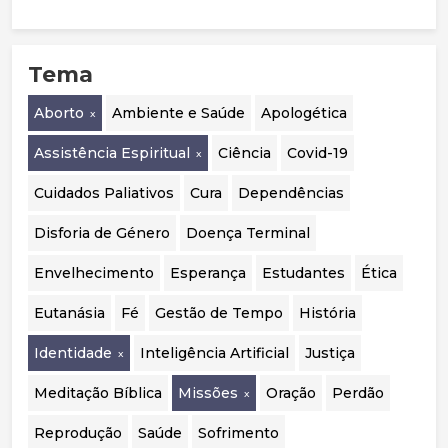
perfeitamente bom, porque não castiga estas
cruzadas é limitada, justificando uma
pessoas?
abordagem mais prudente, sobretudo em
menores. Destaca ainda a mudança de
Tema
orientação em países como o Reino Unido, a
Suécia e a Finlândia, que passaram a privilegiar
o acompanhamento psicológico. Por fim,
Aborto
Ambiente e Saúde
Apologética
considera essencial realizar uma auditoria
independente aos casos portugueses para
Assistência Espiritual
Ciência
Covid-19
avaliar a segurança, eficácia e qualidade das
intervenções realizadas.
Cuidados Paliativos
Cura
Dependências
Disforia de Género
Doença Terminal
Envelhecimento
Esperança
Estudantes
Ética
Eutanásia
Fé
Gestão de Tempo
História
Identidade
Inteligência Artificial
Justiça
Meditação Bíblica
Missões
Oração
Perdão
Reprodução
Saúde
Sofrimento