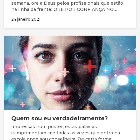
semana, ore a Deus pelos profissionais que estão
na linha da frente: ORE POR CONFIANÇA NO
SENHOR JESUS: Ore para que vão para o trabalho
24 janeiro 2021
todos os dias com fé e não com medo. Ore para que
confiem na soberania de Deus, no Seu amor firme e
fidelidade e continuem a olhar para Jesus Cristo, o
autor e aperfeiçoador da sua fé (Hebreus 12:2);
Quem sou eu verdadeiramente?
Impressas num poster, estas palavras
cumprimentam-me todas as vezes que entro na
escola onde sou conselheira. De certa forma,