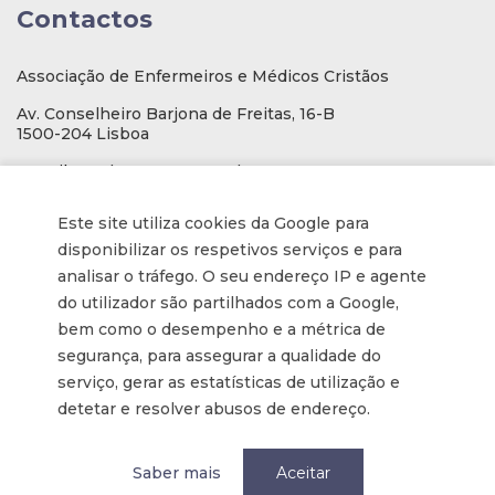
Contactos
Associação de Enfermeiros e Médicos Cristãos
Av. Conselheiro Barjona de Freitas, 16-B
1500-204 Lisboa
E-mail
: geral@aemcportugal.pt
Telef. (escritório):
21 771 0530
Este site utiliza cookies da Google para
(Chamada para a rede fixa nacional)
disponibilizar os respetivos serviços e para
NIF:
592006107
analisar o tráfego. O seu endereço IP e agente
do utilizador são partilhados com a Google,
bem como o desempenho e a métrica de
Informações
segurança, para assegurar a qualidade do
serviço, gerar as estatísticas de utilização e
Inscrição na Newsletter
detetar e resolver abusos de endereço.
Tornar-se membro
Política de privacidade / Privacy
Saber mais
Aceitar