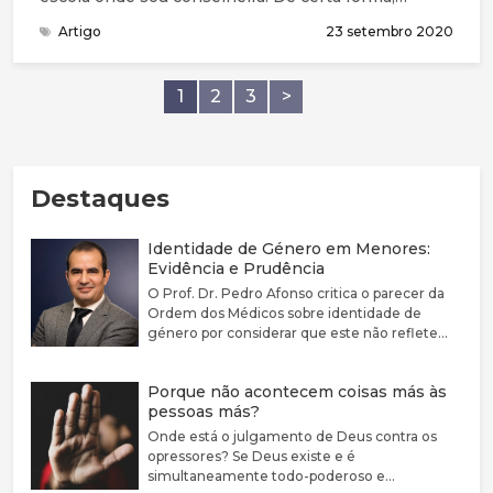
concordo: podemos escolher tratar os outros de
Artigo
23 setembro 2020
várias formas e, é claro, devemos sempre escolher a
gentileza. Mas esta declaração tem a suposição
filosófica de que não escolhemos apenas agir como
1
2
3
>
queremos, mas de que podemos escolher ser o que
quisermos.
Destaques
Identidade de Género em Menores:
Evidência e Prudência
O Prof. Dr. Pedro Afonso critica o parecer da
Ordem dos Médicos sobre identidade de
género por considerar que este não reflete
adequadamente a complexidade clínica nem a
fragilidade da evidência científica disponível.
Porque não acontecem coisas más às
Defende que a disforia de género deve ser
pessoas más?
encarada como uma condição médica
associada a sofrimento e sublinha a elevada
Onde está o julgamento de Deus contra os
prevalência de comorbilidades psiquiátricas
opressores? Se Deus existe e é
nestes jovens. Argumenta que a evidência
simultaneamente todo-poderoso e
sobre bloqueadores da puberdade e hormonas