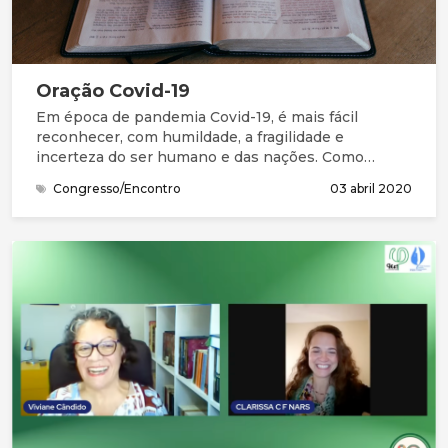
Oração Covid-19
Em época de pandemia Covid-19, é mais fácil
reconhecer, com humildade, a fragilidade e
incerteza do ser humano e das nações. Como
Salomão e seu povo, precisamos da graça (favor
Congresso/Encontro
03 abril 2020
imerecido) e de perdão para entrar na presença do
Deus Santo. Na Bíblia, compreendemos que este
Deus grande não está longe. Está perto, à distância
de uma oração. Queremos continuar a chegar-nos a
Ele, a compreender melhor quem Ele é, a
apresentar as nossas necessidades e
preocupações, a ouvir a Sua mensagem e
responder, acertando os nossos passos com a Sua
vontade.