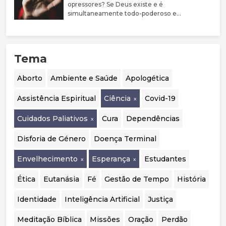
prevalência de comorbilidades psiquiátricas
opressores? Se Deus existe e é
nestes jovens. Argumenta que a evidência
simultaneamente todo-poderoso e
sobre bloqueadores da puberdade e hormonas
perfeitamente bom, porque não castiga estas
cruzadas é limitada, justificando uma
pessoas?
abordagem mais prudente, sobretudo em
menores. Destaca ainda a mudança de
Tema
orientação em países como o Reino Unido, a
Suécia e a Finlândia, que passaram a privilegiar
o acompanhamento psicológico. Por fim,
Aborto
Ambiente e Saúde
Apologética
considera essencial realizar uma auditoria
independente aos casos portugueses para
Assistência Espiritual
Ciência
Covid-19
avaliar a segurança, eficácia e qualidade das
intervenções realizadas.
Cuidados Paliativos
Cura
Dependências
Disforia de Género
Doença Terminal
Envelhecimento
Esperança
Estudantes
Ética
Eutanásia
Fé
Gestão de Tempo
História
Identidade
Inteligência Artificial
Justiça
Meditação Bíblica
Missões
Oração
Perdão