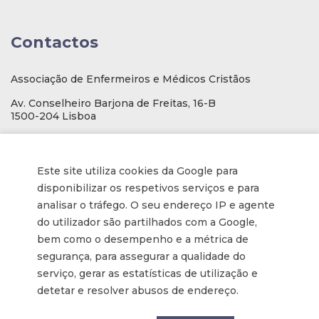
Contactos
Associação de Enfermeiros e Médicos Cristãos
Av. Conselheiro Barjona de Freitas, 16-B
1500-204 Lisboa
E-mail
: geral@aemcportugal.pt
Telef. (escritório):
21 771 0530
Este site utiliza cookies da Google para
(Chamada para a rede fixa nacional)
disponibilizar os respetivos serviços e para
NIF:
592006107
analisar o tráfego. O seu endereço IP e agente
do utilizador são partilhados com a Google,
bem como o desempenho e a métrica de
Informações
segurança, para assegurar a qualidade do
serviço, gerar as estatísticas de utilização e
Inscrição na Newsletter
detetar e resolver abusos de endereço.
Tornar-se membro