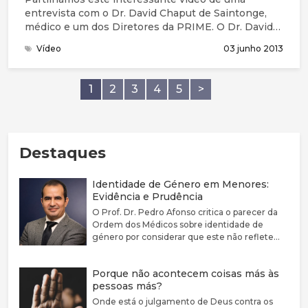
entrevista com o Dr. David Chaput de Saintonge,
médico e um dos Diretores da PRIME. O Dr. David
tem um cancro da próstata inoperável.
Vídeo
03 junho 2013
1
2
3
4
5
>
Destaques
Identidade de Género em Menores:
Evidência e Prudência
O Prof. Dr. Pedro Afonso critica o parecer da
Ordem dos Médicos sobre identidade de
género por considerar que este não reflete
adequadamente a complexidade clínica nem a
fragilidade da evidência científica disponível.
Porque não acontecem coisas más às
Defende que a disforia de género deve ser
pessoas más?
encarada como uma condição médica
associada a sofrimento e sublinha a elevada
Onde está o julgamento de Deus contra os