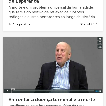
de Esperança
A morte é um problema universal da humanidade,
que tem sido motivo de reflexão de filósofos,
teólogos e outros pensadores ao longo da História.
Na minha investigação pessoal acerca deste tema,
Artigo
,
Vídeo
21 abril 2014
encontrei seis características que a identificam. A
morte é um mistério, é universal, é um tabu, é um
inimigo, é imprevisível e é inevitável. A mensagem
de esperança sobre a vida após a morte
fundamenta-se na fé cristã e na minha convicção
pessoal de que na pessoa de Jesus Cristo
encontramos a resposta ao problema da morte,
pois não só a Sua Vida dá sentido à morte como
também a Sua morte sacrificial e voluntária pela
humanidade confere sentido à vida de todos
aqueles que, ao longo dos séculos, O aceitam e
seguem como o Messias prometido.
Enfrentar a doença terminal e a morte
Partilhamos este interessante vídeo de uma