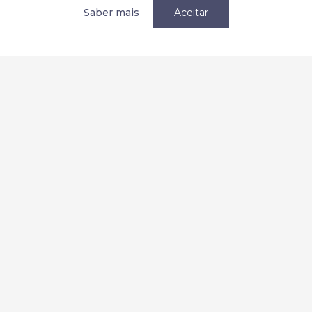
Política de privacidade / Privacy
Saber mais
Aceitar
Termos e condições
Terms and Conditions
Parcerias
Redes Sociais:
2026 Copyright © AEMC. Todos os direitos reservados